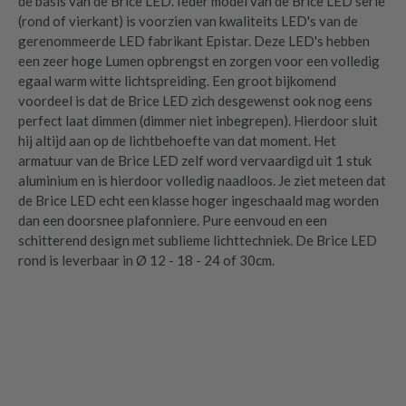
de basis van de Brice LED. Ieder model van de Brice LED serie
(rond of vierkant) is voorzien van kwaliteits LED's van de
gerenommeerde LED fabrikant Epistar. Deze LED's hebben
een zeer hoge Lumen opbrengst en zorgen voor een volledig
egaal warm witte lichtspreiding. Een groot bijkomend
voordeel is dat de Brice LED zich desgewenst ook nog eens
perfect laat dimmen (dimmer niet inbegrepen). Hierdoor sluit
hij altijd aan op de lichtbehoefte van dat moment. Het
armatuur van de Brice LED zelf word vervaardigd uit 1 stuk
aluminium en is hierdoor volledig naadloos. Je ziet meteen dat
de Brice LED echt een klasse hoger ingeschaald mag worden
dan een doorsnee plafonniere. Pure eenvoud en een
schitterend design met sublieme lichttechniek. De Brice LED
rond is leverbaar in Ø 12 - 18 - 24 of 30cm.