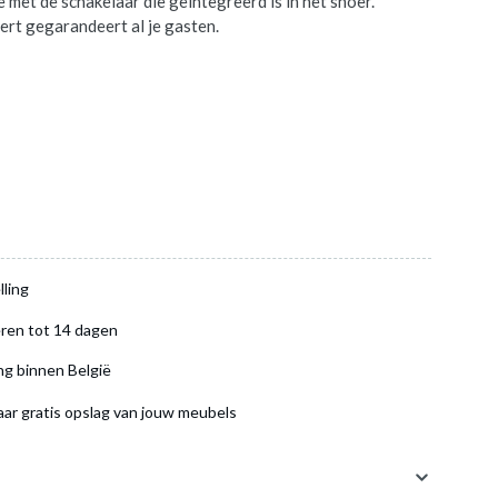
e met de schakelaar die geïntegreerd is in het snoer.
rt gegarandeert al je gasten.
lling
ren tot 14 dagen
ng binnen België
aar gratis opslag van jouw meubels