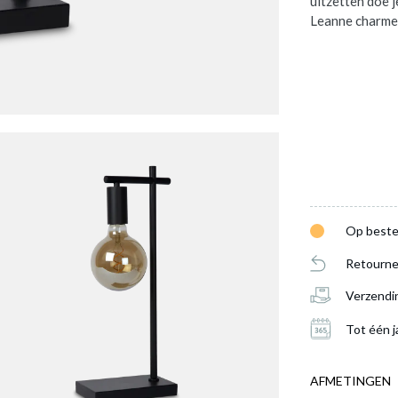
uitzetten doe j
Leanne charmee
Op beste
Retourne
Verzendi
Tot één j
AFMETINGEN