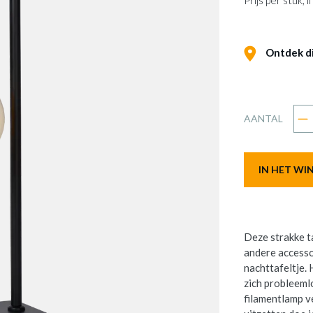
Prijs per stuk,
Ontdek dit
AANTAL
IN HET W
Deze strakke t
andere accessoi
nachttafeltje.
zich probleeml
filamentlamp v