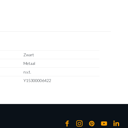
Zwart
Metaal
n.v.t.
Y15300006422