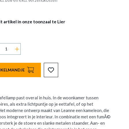
 incl. btw en excl. verzendkosten
 artikel in onze toonzaal te Lier
INKELMANDJE
afellamp past overal in huis. In de woonkamer tussen
res, als extra lichtpuntje op je eettafel, of op het
 Het moderne ontwerp maakt van Leanne een kameleon, die
oos integreert in je interieur. In combinatie met een fumÃ©
ersterk je de stoere en slanke metalen staander. Aan- en