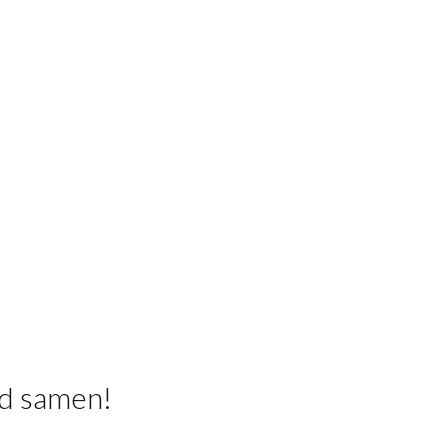
TAFELLAMP LEANNE ZWART
Productnummer: Y15300006422
€ 35,16
€ 43,95
Prijs per stuk, incl. btw en excl. verzendkosten
of verder winkelen
GA NAAR WINKELMANDJE
d samen!