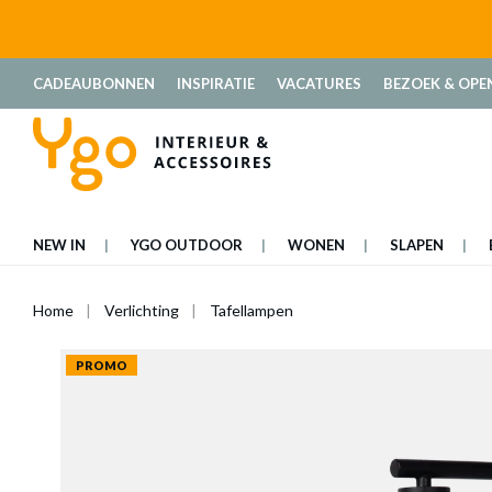
oekopdracht
Ga naar de hoofdnavigatie
CADEAUBONNEN
INSPIRATIE
VACATURES
BEZOEK & OPE
NEW IN
YGO OUTDOOR
WONEN
SLAPEN
Home
Verlichting
Tafellampen
PROMO