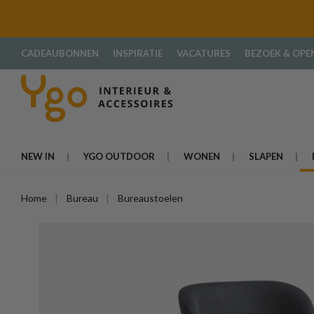
oekopdracht
Ga naar de hoofdnavigatie
CADEAUBONNEN
INSPIRATIE
VACATURES
BEZOEK & OPE
NEW IN
YGO OUTDOOR
WONEN
SLAPEN
Home
Bureau
Bureaustoelen