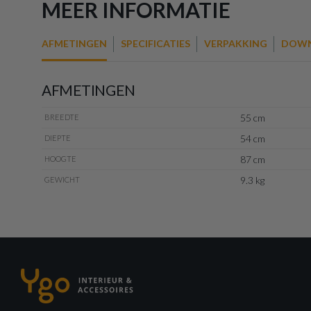
MEER INFORMATIE
AFMETINGEN
SPECIFICATIES
VERPAKKING
DOWN
AFMETINGEN
55 cm
BREEDTE
54 cm
DIEPTE
87 cm
HOOGTE
9.3 kg
GEWICHT