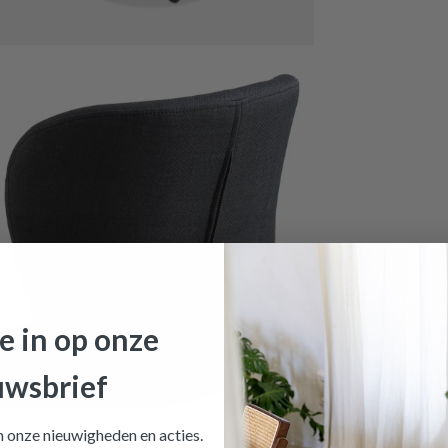
je in op onze
uwsbrief
toel PLATS COR Antraciet 10
is toegevoegd aan je winkelma
an onze nieuwigheden en
acties.