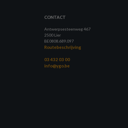
CONTACT
Antwerpsesteenweg 467
2500 Lier
BE0808.689.097
Routebeschrijving
03 432 03 00
info@ygo.be