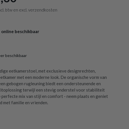
 incl. btw en excl. verzendkosten
 online beschikbaar
eer beschikbaar
jdige eetkamerstoel, met exclusieve designrechten,
 eetkamer met een moderne look. De organische vorm van
 een gebogen rugleuning biedt een ondersteunende en
toplossing terwijl een stevig onderstel voor stabiliteit
e perfecte mix van stijl en comfort - neem plaats en geniet
d met familie en vrienden.