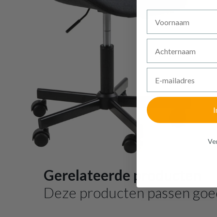
Voornaam
Achternaam
E-mailadres
I
Ven
Gerelateerde producten
Deze producten passen goe