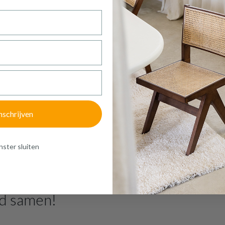
BUREAUSTOEL PLATS COR ANTRACI
Productnummer: Y15250007705
€ 123,30
Prijs per stuk, incl. btw en excl. verzendkosten
of verder winkelen
GA NAAR WINKELMANDJE
nschrijven
ster sluiten
d samen!