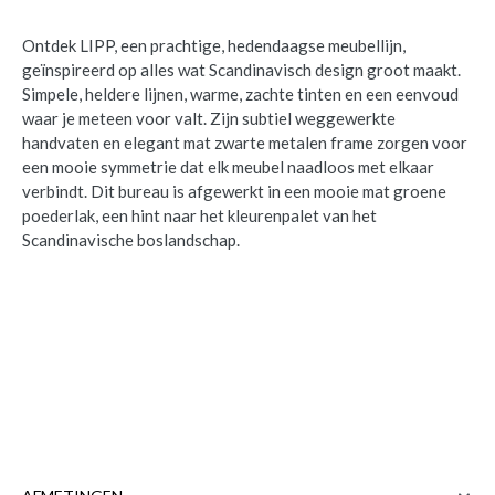
Ontdek LIPP, een prachtige, hedendaagse meubellijn,
geïnspireerd op alles wat Scandinavisch design groot maakt.
Simpele, heldere lijnen, warme, zachte tinten en een eenvoud
waar je meteen voor valt. Zijn subtiel weggewerkte
handvaten en elegant mat zwarte metalen frame zorgen voor
een mooie symmetrie dat elk meubel naadloos met elkaar
verbindt. Dit bureau is afgewerkt in een mooie mat groene
poederlak, een hint naar het kleurenpalet van het
Scandinavische boslandschap.
Tenzo Bureau LIPP Misty Green Matt
is
toegevoegd aan je winkelmandje