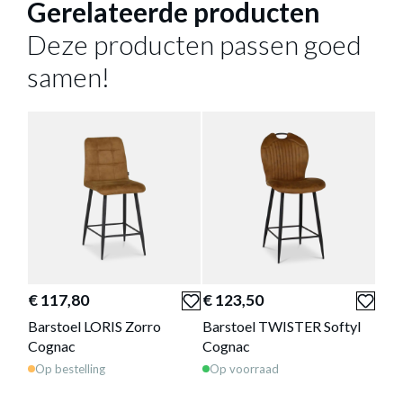
Gerelateerde producten
Deze producten passen goed
samen!
BARSTOEL AMBROS PU RETRO
LEATHER LOOK BRANDY 691B -
ZH63,5CM
Productnummer: Y15150035105
€ 117,80
€ 123,50
€ 1
€ 101,00
Barstoel LORIS Zorro
Barstoel TWISTER Softyl
Bar
Prijs per stuk, incl. btw en excl. verzendkosten
Cognac
Cognac
fabr
Op bestelling
Op voorraad
Op 
of verder winkelen
GA NAAR WINKELMANDJE