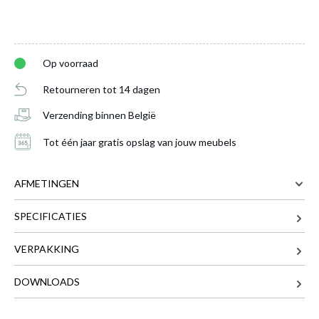
Op voorraad
Retourneren tot 14 dagen
Verzending binnen België
Tot één jaar gratis opslag van jouw meubels
AFMETINGEN
SPECIFICATIES
42 cm
BREEDTE
40 cm
DIEPTE
VERPAKKING
91.5 cm
HOOGTE
Barstoel AMBROS PU retro leather look
DOWNLOADS
7.5 kg
GEWICHT
brandy 691B - ZH63,5cm
is toegevoegd aan je
winkelmandje
Meer afmetingen