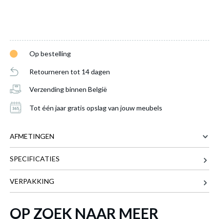
Op bestelling
Retourneren tot 14 dagen
Verzending binnen België
Tot één jaar gratis opslag van jouw meubels
AFMETINGEN
SPECIFICATIES
90 cm
BREEDTE
Eettafel GRANTHAM Keramiek Mat Wit
90 cm
DIEPTE
VERPAKKING
Ø90cm
is toegevoegd aan je winkelmandje
90 cm
LENGTE
OP ZOEK NAAR MEER
75 cm
HOOGTE