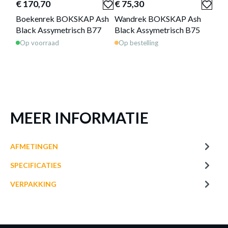
€ 170,70
€ 75,30
€ 1
Boekenrek BOKSKAP Ash
Wandrek BOKSKAP Ash
Bur
SALONTAFEL BOKSKAP ASH BLACK
Black Assymetrisch B77
Black Assymetrisch B75
Bla
Productnummer: Y15150022105
Op voorraad
Op bestelling
Op 
€ 93,50
Prijs per stuk, incl. btw en excl. verzendkosten
of verder winkelen
GA NAAR WINKELMANDJE
MEER INFORMATIE
AFMETINGEN
SPECIFICATIES
VERPAKKING