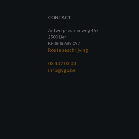
CONTACT
Antwerpsesteenweg 467
2500 Lier
BE0808.689.097
Routebeschrijving
03 432 03 00
info@ygo.be