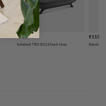
€460,80
€113,80
Sofabed TRO B123 Dark Grey
Barstoel 