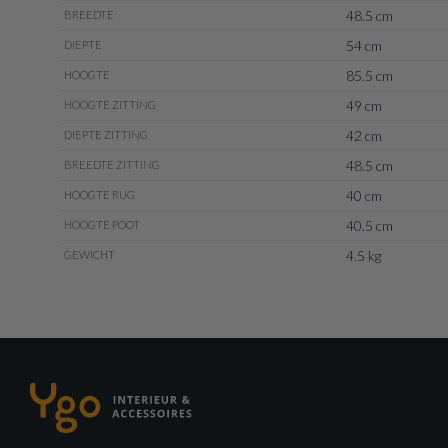
48.5 cm
BREEDTE
54 cm
DIEPTE
85.5 cm
HOOGTE
49 cm
HOOGTE ZITTING
42 cm
DIEPTE ZITTING
48.5 cm
BREEDTE ZITTING
40 cm
HOOGTE RUG
40.5 cm
HOOGTE POOT
4.5 kg
GEWICHT