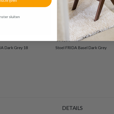
nschrijven
ster sluiten
€93,60
A Dark Grey 18
Stoel FRIDA Basel Dark Grey
DETAILS