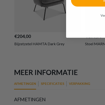
I
Ven
€204,00
€106,50
Bijzetzetel HAMTA Dark Grey
Stoel MARN
MEER INFORMATIE
AFMETINGEN
SPECIFICATIES
VERPAKKING
AFMETINGEN