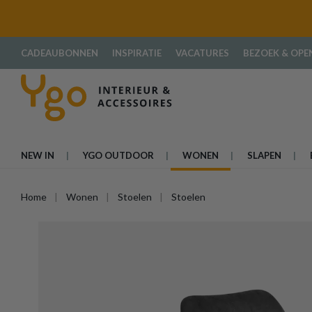
oekopdracht
Ga naar de hoofdnavigatie
CADEAUBONNEN
INSPIRATIE
VACATURES
BEZOEK & OPE
NEW IN
YGO OUTDOOR
WONEN
SLAPEN
Home
Wonen
Stoelen
Stoelen