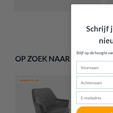
Schrijf 
Kuipstoe
nie
winkelmandj
Blijf op de hoogte v
OP ZOEK NAAR MEER INSPI
Voornaam
Achternaam
AANBEVOLEN
AANBEVOL
E-mailadres