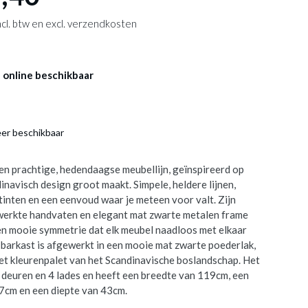
 incl. btw en excl. verzendkosten
 online beschikbaar
eer beschikbaar
en prachtige, hedendaagse meubellijn, geïnspireerd op
inavisch design groot maakt. Simpele, heldere lijnen,
tinten en een eenvoud waar je meteen voor valt. Zijn
werkte handvaten en elegant mat zwarte metalen frame
n mooie symmetrie dat elk meubel naadloos met elkaar
 barkast is afgewerkt in een mooie mat zwarte poederlak,
het kleurenpalet van het Scandinavische boslandschap. Het
 deuren en 4 lades en heeft een breedte van 119cm, een
7cm en een diepte van 43cm.