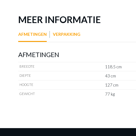
MEER INFORMATIE
AFMETINGEN
VERPAKKING
AFMETINGEN
118.5 cm
BREEDTE
43 cm
DIEPTE
127 cm
HOOGTE
77 kg
GEWICHT