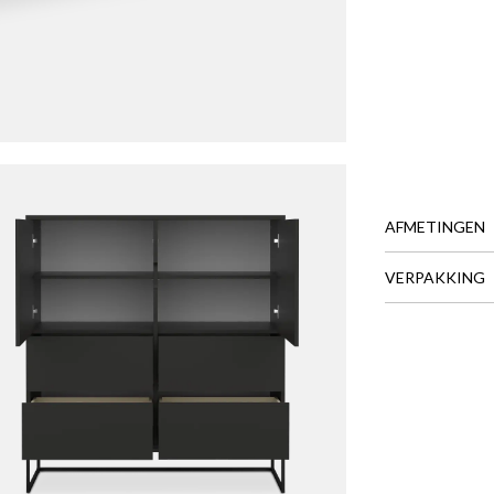
AFMETINGEN
VERPAKKING
BREEDTE
DIEPTE
HOOGTE
GEWICHT
Meer afmeting
arkast LIPP Shadow Black Matt
is toegevoegd aan je winkel