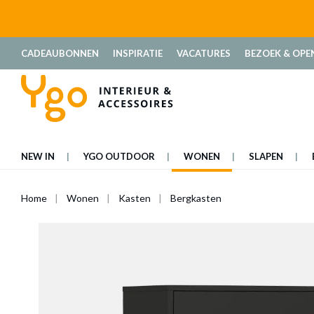
oekopdracht
Ga naar de hoofdnavigatie
CADEAUBONNEN
INSPIRATIE
VACATURES
BEZOEK & OPE
NEW IN
YGO OUTDOOR
WONEN
SLAPEN
Home
Wonen
Kasten
Bergkasten