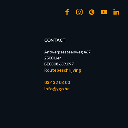
CONTACT
Antwerpsesteenweg 467
2500 Lier
BE0808.689.097
Routebeschrijving
03 432 03 00
info@ygo.be