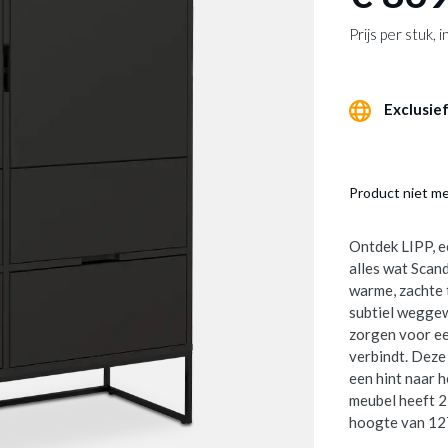
Prijs per stuk,
Exclusief
Product niet m
Ontdek LIPP, e
alles wat Scand
warme, zachte 
subtiel wegge
zorgen voor ee
verbindt. Deze
een hint naar 
meubel heeft 2
hoogte van 12