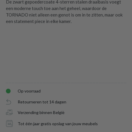
De zwart gepoedercoate 4-sterren stalen draaibasis voegt
een moderne touch toe aan het geheel, waardoor de
TORNADO niet alleen een genot is om in te zitten, maar ook
een statement piece in elke kamer.
Draaifauteuil TORNADO Danny Rosewood
is toegevoegd aan je winkelmandje
Op voorraad
Retourneren tot 14 dagen
Verzending binnen België
Tot één jaar gratis opslag van jouw meubels