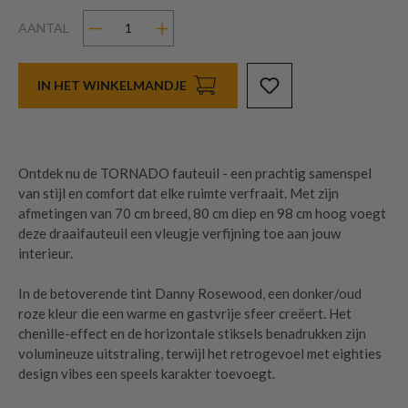
AANTAL
IN HET WINKELMANDJE
Ontdek nu de TORNADO fauteuil - een prachtig samenspel
van stijl en comfort dat elke ruimte verfraait. Met zijn
afmetingen van 70 cm breed, 80 cm diep en 98 cm hoog voegt
deze draaifauteuil een vleugje verfijning toe aan jouw
interieur.
In de betoverende tint Danny Rosewood, een donker/oud
roze kleur die een warme en gastvrije sfeer creëert. Het
chenille-effect en de horizontale stiksels benadrukken zijn
volumineuze uitstraling, terwijl het retrogevoel met eighties
design vibes een speels karakter toevoegt.