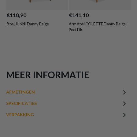
€118,90
€141,10
€3
Stoel JUNNI Danny Beige
Armstoel COLETTE Danny Beige -
Ta
Poot Eik
geï
€ 75,00
All-In-House
Serviceprogramma Just
MEER INFORMATIE
Enjoy Textile 5 jaar Relax
Op voorraad
AIHS
AFMETINGEN
SPECIFICATIES
VERPAKKING