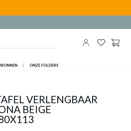
UBONNEN
ONZE FOLDERS
TAFEL VERLENGBAAR
ONA BEIGE
80X113