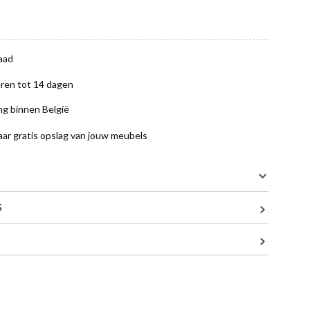
aad
ren tot 14 dagen
ng binnen België
aar gratis opslag van jouw meubels
S
220 cm
113 cm
76 cm
49 kg
en