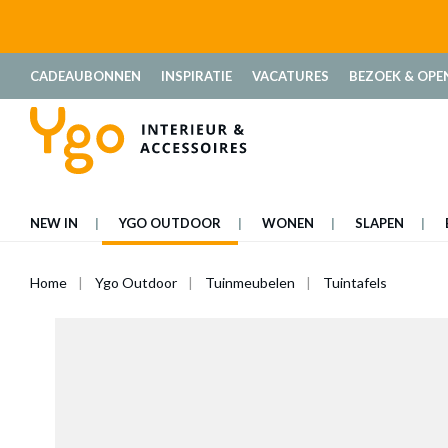
oekopdracht
Ga naar de hoofdnavigatie
CADEAUBONNEN
INSPIRATIE
VACATURES
BEZOEK & OPE
NEW IN
YGO OUTDOOR
WONEN
SLAPEN
Home
Ygo Outdoor
Tuinmeubelen
Tuintafels