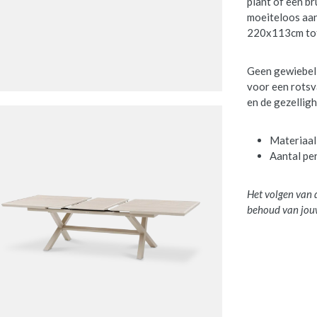
plant of een br
moeiteloos aan.
220x113cm to
Geen gewiebel 
voor een rotsva
en de gezelligh
Materiaal
Aantal pe
Het volgen van 
behoud van jou