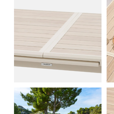
Tuintaf
winkelmandj