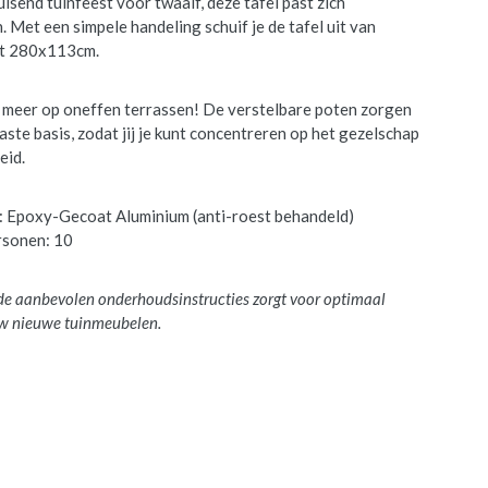
uisend tuinfeest voor twaalf, deze tafel past zich
 Met een simpele handeling schuif je de tafel uit van
t 280x113cm.
meer op oneffen terrassen! De verstelbare poten zorgen
ste basis, zodat jij je kunt concentreren op het gezelschap
eid.
: Epoxy-Gecoat Aluminium (anti-roest behandeld)
rsonen: 10
de aanbevolen onderhoudsinstructies zorgt voor optimaal
w nieuwe tuinmeubelen.