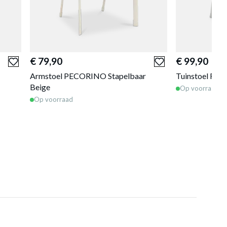
€ 79,90
€ 99,90
Armstoel PECORINO Stapelbaar
Tuinstoel RIP
Beige
Op voorraad
Op voorraad