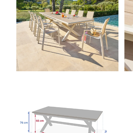
Deze pr
€ 44,90
Cover voor Ta
TRIORA Grijs
Wordt verwach
binnen 1 week