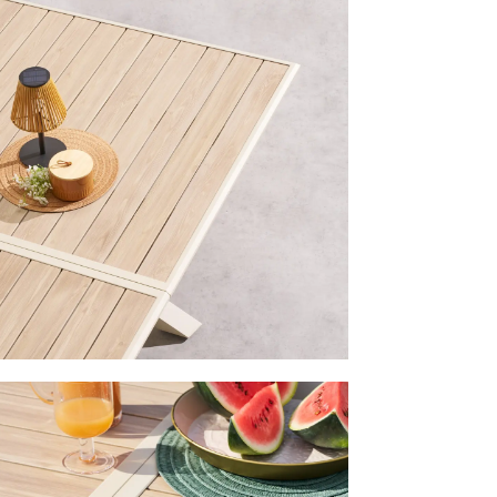
el Verlengbaar CORTONA Beige 220/280x113
is toegevoegd a
e
TUINTAFEL VERLENGBAAR CORTON
220/280X113
Productnummer: Y14550162906
€ 899,00
Prijs per stuk, incl. btw en excl. verzendkosten
of verder winkelen
GA NAAR WINKELMANDJE