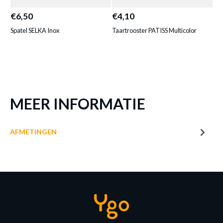
Productnummer: Y14450017006
€6,50
€4,10
€3
€ 5,10
Spatel SELKA Inox
Taartrooster PATISS Multicolor
Dee
Prijs per stuk, incl. btw en excl. verzendkosten
of verder winkelen
GA NAAR WINKELMANDJE
MEER INFORMATIE
AFMETINGEN