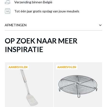
Verzending binnen België
Tot één jaar gratis opslag van jouw meubels
AFMETINGEN
OP ZOEK NAAR MEER
2 cm
BREEDTE
3.1 cm
DIEPTE
Spatel PATISS Lang Inox
is toegevoegd aan
INSPIRATIE
je winkelmandje
30 cm
HOOGTE
Meer afmetingen
AANBEVOLEN
AANBEVOLEN
SPATEL PATISS LANG INOX