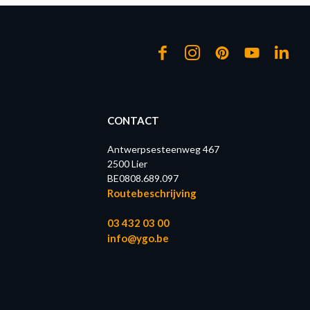
CONTACT
Antwerpsesteenweg 467
2500 Lier
BE0808.689.097
Routebeschrijving
03 432 03 00
info@ygo.be