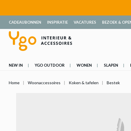
oekopdracht
Ga naar de hoofdnavigatie
CADEAUBONNEN
INSPIRATIE
VACATURES
BEZOEK & OPE
NEW IN
YGO OUTDOOR
WONEN
SLAPEN
Home
Woonaccessoires
Koken & tafelen
Bestek