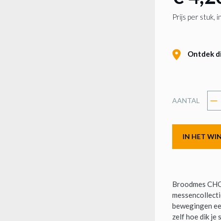
Prijs per stuk,
Ontdek dit
AANTAL
IN HET W
Broodmes CHOP
messencollecti
bewegingen een
zelf hoe dik je