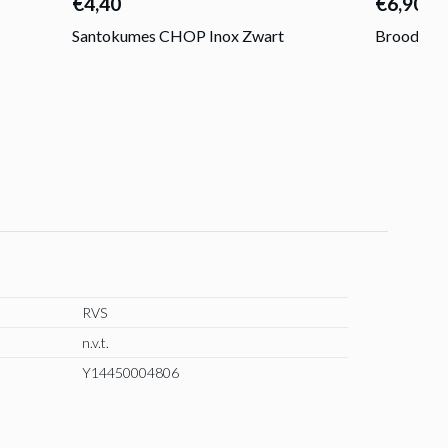
€4,40
€6,90
Santokumes CHOP Inox Zwart
Broodmes
RVS
n.v.t.
Y14450004806