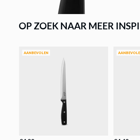
Broodme
Blijf op de hoogte v
OP ZOEK NAAR MEER INSPI
Voornaam
Achternaam
AANBEVOLEN
AANBEVOL
E-mailadres
I
Ven