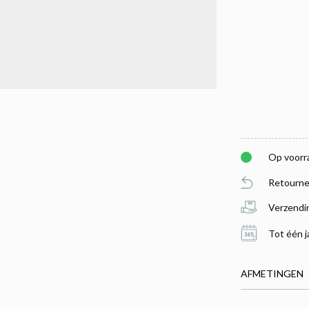
Op voorr
Retourne
Verzendi
Tot één j
je in op onze
AFMETINGEN
uwsbrief