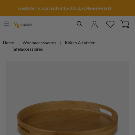
hoofdinhoud
Gesloten op zaterdag 15/8 (O.L.V. Hemelvaart)
Home
Woonaccessoires
Koken & tafelen
Tafelaccessoires