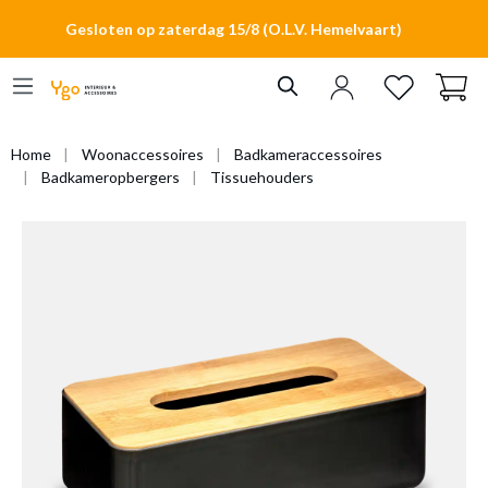
hoofdinhoud
Gesloten op zaterdag 15/8 (O.L.V. Hemelvaart)
Home
Woonaccessoires
Badkameraccessoires
Badkameropbergers
Tissuehouders