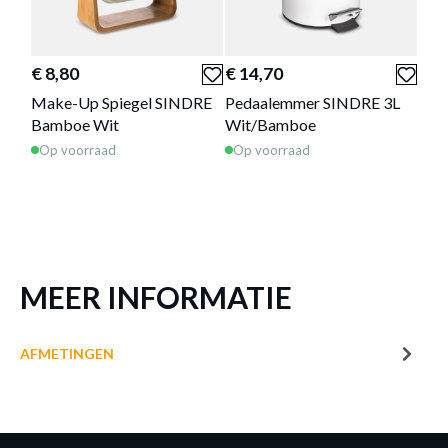
ZAKDOEKDOOS SINDRE BAMBOE
ZWART
€ 8,80
€ 14,70
€ 8
Productnummer: Y14400022406
Make-Up Spiegel SINDRE
Pedaalemmer SINDRE 3L
Mak
€ 7,30
Bamboe Wit
Wit/Bamboe
Bam
Op voorraad
Op voorraad
Op 
Prijs per stuk, incl. btw en excl. verzendkosten
of verder winkelen
GA NAAR WINKELMANDJE
MEER INFORMATIE
AFMETINGEN