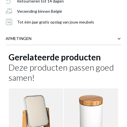
Retourneren tot 14 dagen
Verzending binnen België
Tot één jaar gratis opslag van jouw meubels
AFMETINGEN
Gerelateerde producten
26 cm
BREEDTE
13 cm
Zakdoekdoos SINDRE Bamboe Zwart
is
DIEPTE
Deze producten passen goed
toegevoegd aan je winkelmandje
8.8 cm
HOOGTE
samen!
Meer afmetingen