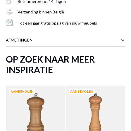
Retourneren tot 14 dagen
Verzending binnen België
Tot één jaar gratis opslag van jouw meubels
AFMETINGEN
OP ZOEK NAAR MEER
7 cm
BREEDTE
Badborstel SHROB Hout Nat.
is
3.5 cm
DIEPTE
INSPIRATIE
toegevoegd aan je winkelmandje
43 cm
HOOGTE
Meer afmetingen
AANBEVOLEN
AANBEVOLEN