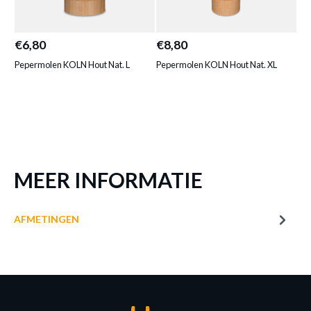
BADBORSTEL SHROB HOUT NAT.
Productnummer: Y14400007006
€6,80
€8,80
€1
€ 2,95
Pepermolen KOLN Hout Nat. L
Pepermolen KOLN Hout Nat. XL
Pep
Prijs per stuk, incl. btw en excl. verzendkosten
of verder winkelen
GA NAAR WINKELMANDJE
MEER INFORMATIE
AFMETINGEN