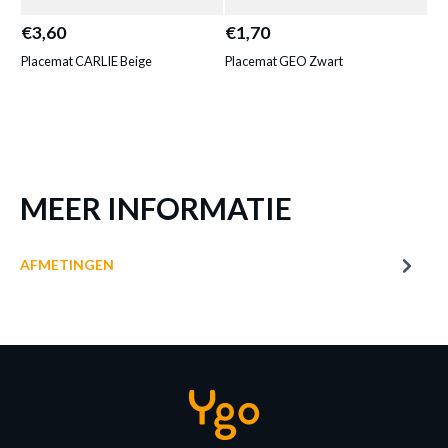
Productnummer: Y14350155006
€3,60
€1,70
€1
€ 3,60
Placemat CARLIE Beige
Placemat GEO Zwart
Pla
Prijs per stuk, incl. btw en excl. verzendkosten
of verder winkelen
GA NAAR WINKELMANDJE
MEER INFORMATIE
AFMETINGEN