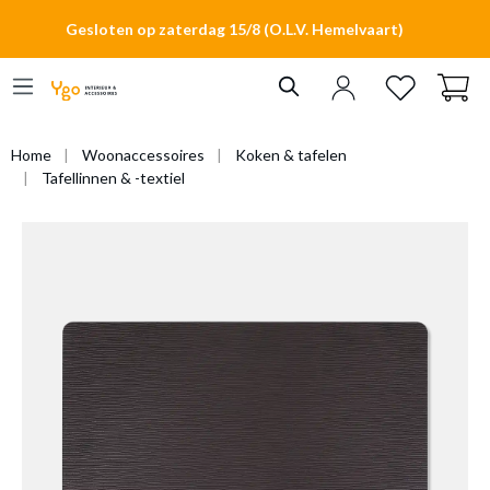
hoofdinhoud
Gesloten op zaterdag 15/8 (O.L.V. Hemelvaart)
Home
Woonaccessoires
Koken & tafelen
Tafellinnen & -textiel