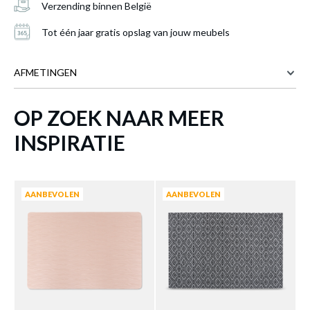
Verzending binnen België
Tot één jaar gratis opslag van jouw meubels
AFMETINGEN
OP ZOEK NAAR MEER
49 cm
BREEDTE
33 cm
DIEPTE
Placemat CARLIE Zwart
is toegevoegd aan
INSPIRATIE
je winkelmandje
Meer afmetingen
AANBEVOLEN
AANBEVOLEN
PLACEMAT CARLIE ZWART