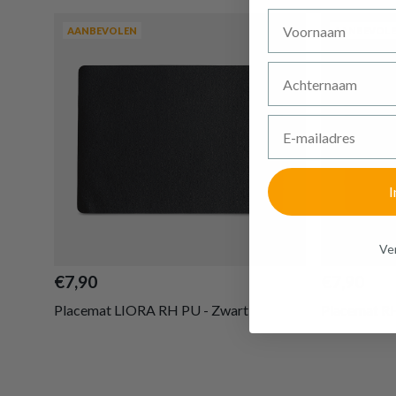
Voornaam
AANBEVOLEN
AANBEVOL
Achternaam
E-mailadres
I
Ven
€7,90
€7,90
Placemat LIORA RH PU - Zwart
Placemat RH