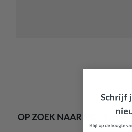
Schrijf 
nie
OP ZOEK NAAR MEER INSPI
Placema
Blijf op de hoogte v