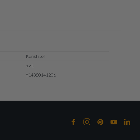
Kunststof
n.v.t.
Y14350141206