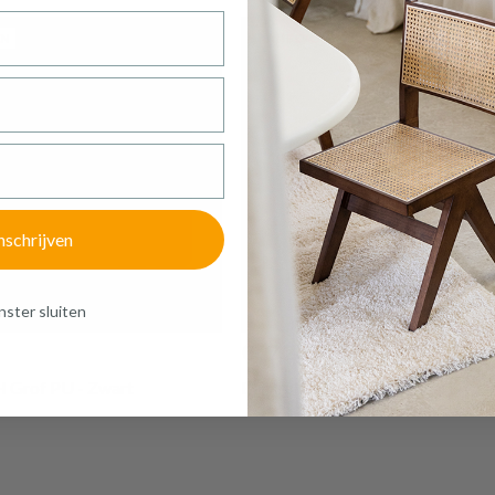
Meer afmeting
PLACEMAT CROCO PU ZWART
EN
AANBEVOLEN
Productnummer: Y14350141206
€ 3,30
Prijs per stuk, incl. btw en excl. verzendkosten
of verder winkelen
GA NAAR WINKELMANDJE
nschrijven
ster sluiten
€62,20
 Grof PU - Zwart
Barkruk MARIKO PU zwart