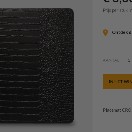
Prijs per stuk,
Ontdek dit
AANTAL
IN HET W
Placemat CRO