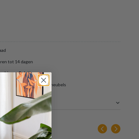
aad
ren tot 14 dagen
ng binnen België
aar gratis opslag van jouw meubels
49 cm
33 cm