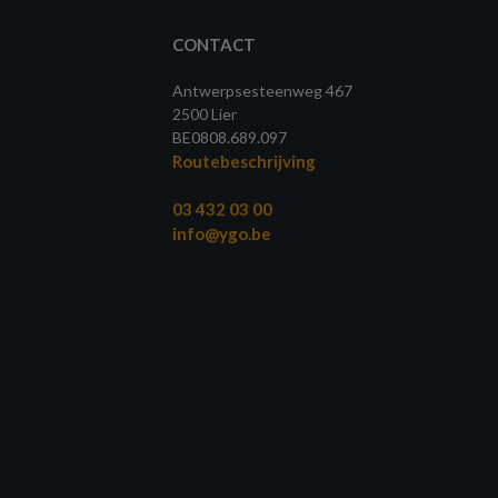
CONTACT
Antwerpsesteenweg 467
2500 Lier
BE0808.689.097
Routebeschrijving
03 432 03 00
info@ygo.be