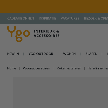
oekopdracht
Ga naar de hoofdnavigatie
CADEAUBONNEN
INSPIRATIE
VACATURES
BEZOEK & OPE
NEW IN
YGO OUTDOOR
WONEN
SLAPEN
Home
Woonaccessoires
Koken & tafelen
Tafellinnen &