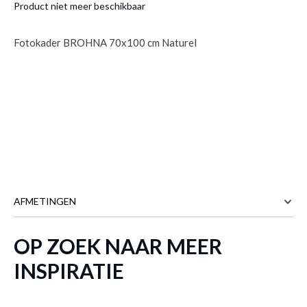
Product niet meer beschikbaar
Fotokader BROHNA 70x100 cm Naturel
AFMETINGEN
OP ZOEK NAAR MEER
72.3 cm
BREEDTE
3.7 cm
DIEPTE
INSPIRATIE
102.2 cm
HOOGTE
Meer afmetingen