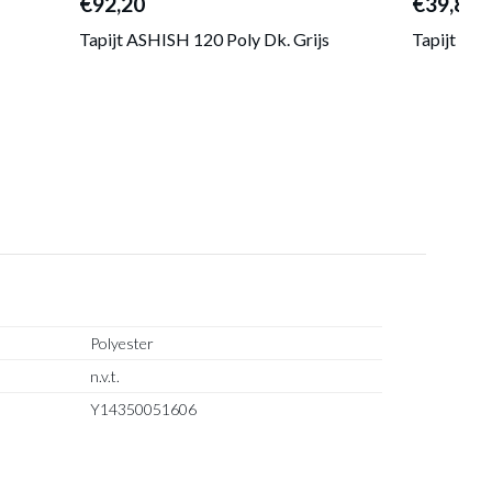
€92,20
€39,80
Tapijt ASHISH 120 Poly Dk. Grijs
Tapijt ZE
Polyester
n.v.t.
Y14350051606