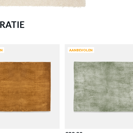
Meer afmeting
SHISH 160 Poly Ecru
is toegevoegd aan je winkelmandje
RATIE
TAPIJT ASHISH 160 POLY ECRU
Productnummer: Y14350051606
€ 158,80
EN
AANBEVOLEN
Prijs per stuk, incl. btw en excl. verzendkosten
of verder winkelen
GA NAAR WINKELMANDJE