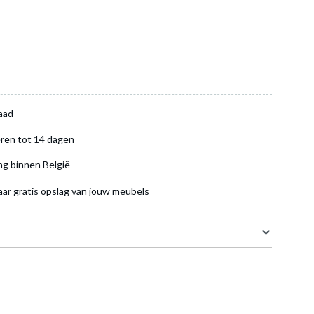
aad
ren tot 14 dagen
ng binnen België
aar gratis opslag van jouw meubels
160 cm
230 cm