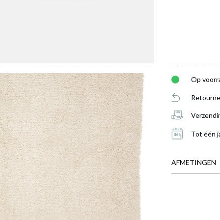
Op voorr
Retourne
Verzendi
Tot één j
AFMETINGEN
BREEDTE
DIEPTE