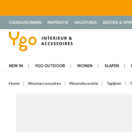
oekopdracht
Ga naar de hoofdnavigatie
CADEAUBONNEN
INSPIRATIE
VACATURES
BEZOEK & OPE
NEW IN
YGO OUTDOOR
WONEN
SLAPEN
Home
Woonaccessoires
Woondecoratie
Tapijten
T