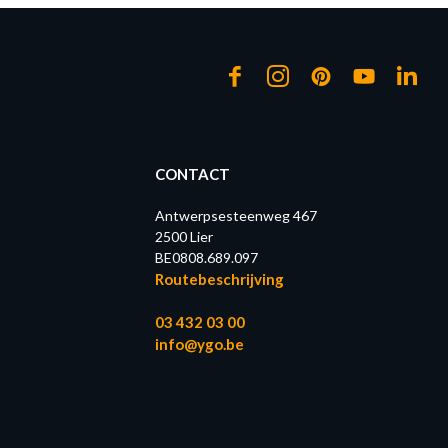
CONTACT
Antwerpsesteenweg 467
2500 Lier
BE0808.689.097
Routebeschrijving
03 432 03 00
info@ygo.be