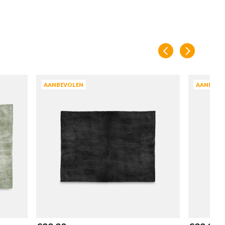
en
AANBEVOLEN
AANBEVO