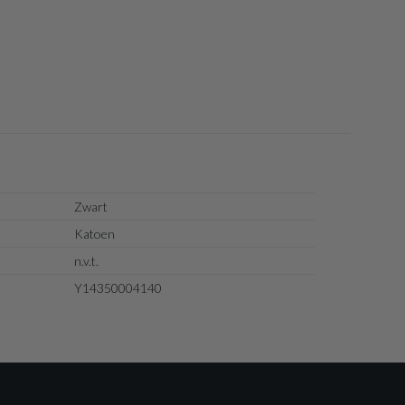
Zwart
Katoen
n.v.t.
Y14350004140