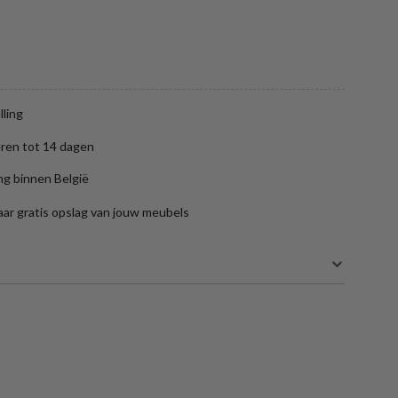
lling
ren tot 14 dagen
ng binnen België
aar gratis opslag van jouw meubels
160 cm
230 cm
en