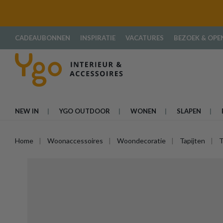
oekopdracht
Ga naar de hoofdnavigatie
CADEAUBONNEN
INSPIRATIE
VACATURES
BEZOEK & OPE
NEW IN
YGO OUTDOOR
WONEN
SLAPEN
Home
Woonaccessoires
Woondecoratie
Tapijten
T