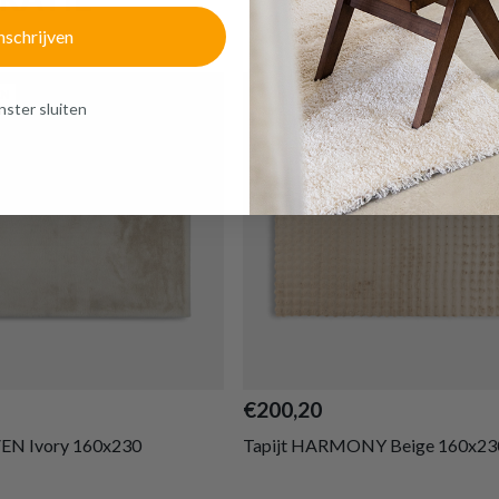
of verder winkelen
GA NAAR WINKELMANDJE
nschrijven
EN
AANBEVOLEN
ster sluiten
€200,20
VEN Ivory 160x230
Tapijt HARMONY Beige 160x23