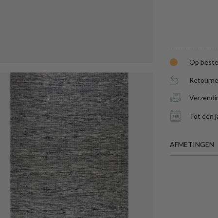
Op beste
Retourne
Verzendi
Tot één j
AFMETINGEN
BREEDTE
DIEPTE
Meer afmeting