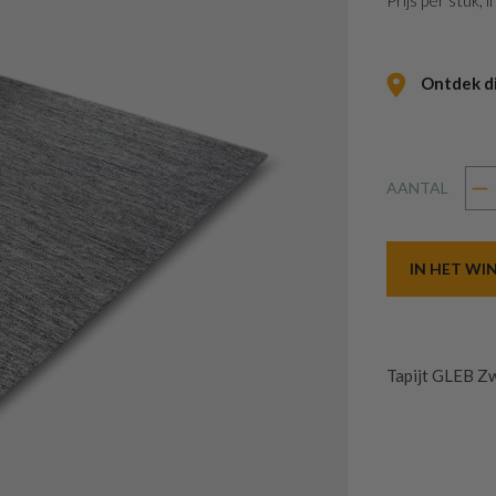
Prijs per stuk,
Ontdek dit
AANTAL
IN HET W
Tapijt GLEB Z