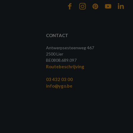
CONTACT
Antwerpsesteenweg 467
2500 Lier
BE0808.689.097
Routebeschrijving
03 432 03 00
info@ygo.be