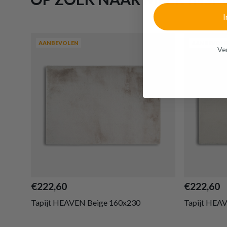
I
AANBEVOLEN
AANBEVOL
Ven
€222,60
€222,60
Tapijt HEAVEN Beige 160x230
Tapijt HEA