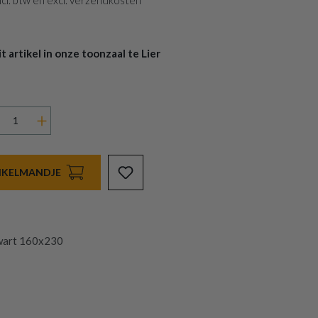
 incl. btw en excl. verzendkosten
 artikel in onze toonzaal te Lier
INKELMANDJE
wart 160x230