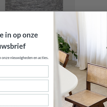
je in op onze
uwsbrief
GLEB Zwart 160x230
is toegevoegd aan je winkelmandje
an onze nieuwigheden en
acties.
TAPIJT GLEB ZWART 160X230
Productnummer: Y14350004140
€ 143,10
Prijs per stuk, incl. btw en excl. verzendkosten
RATIE