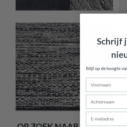
Schrijf 
nie
Tapijt 
Blijf op de hoogte v
Voornaam
Achternaam
E-mailadres
OP ZOEK NAAR MEER INSPI