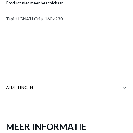
Product niet meer beschikbaar
Tapijt IGNATI Grijs 160x230
AFMETINGEN
Tapijt IGNATI Grijs 160x230
is toegevoegd
aan je winkelmandje
160 cm
BREEDTE
230 cm
DIEPTE
MEER INFORMATIE
Meer afmetingen