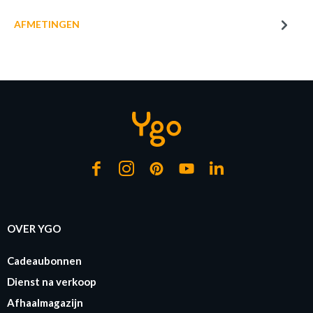
AFMETINGEN
TAPIJT IGNATI GRIJS 160X230
Productnummer: Y14350003540
€ 314,70
Prijs per stuk, incl. btw en excl. verzendkosten
of verder winkelen
GA NAAR WINKELMANDJE
OVER YGO
Cadeaubonnen
Dienst na verkoop
Afhaalmagazijn