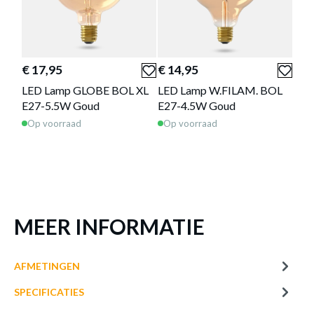
of verder winkelen
GA NAAR WINKELMANDJE
€ 17,95
€ 14,95
Deze producten passen goed
LED Lamp GLOBE BOL XL
LED Lamp W.FILAM. BOL
samen!
E27-5.5W Goud
E27-4.5W Goud
Op voorraad
Op voorraad
MEER INFORMATIE
AFMETINGEN
€ 9,95
€ 6,95
€ 14
SPECIFICATIES
LED Lamp W.FILAM.
LED Lamp W.FILAMENT
LED-
RUST. E27-3.5W Clear
E27-4.5W Gd
Amb