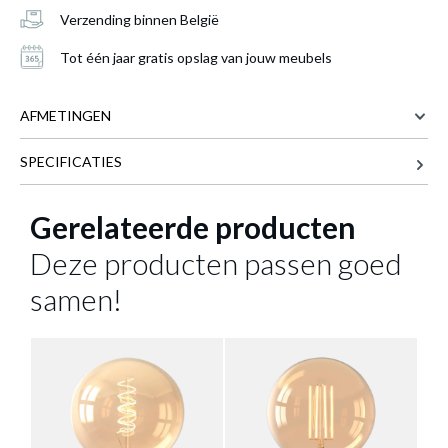
Verzending binnen België
Planfondlamp BABU Ø8 Zwart
is
Tot één jaar gratis opslag van jouw meubels
toegevoegd aan je winkelmandje
AFMETINGEN
SPECIFICATIES
8 cm
BREEDTE
8 cm
DIEPTE
Gerelateerde producten
8.4 cm
HOOGTE
Deze producten passen goed
Meer afmetingen
samen!
PLANFONDLAMP BABU Ø8 ZWART
Productnummer: Y14300033212
€ 28,40
Prijs per stuk, incl. btw en excl. verzendkosten