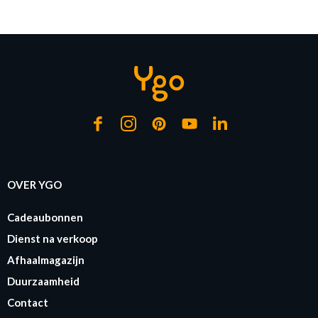
Op voorraad
Op voorraad
Op 
OVER YGO
Cadeaubonnen
Dienst na verkoop
Afhaalmagazijn
Duurzaamheid
Contact