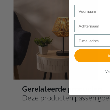
Voornaam
Achternaam
E-mailadres
I
Ven
Gerelateerde producten
Deze producten passen goe