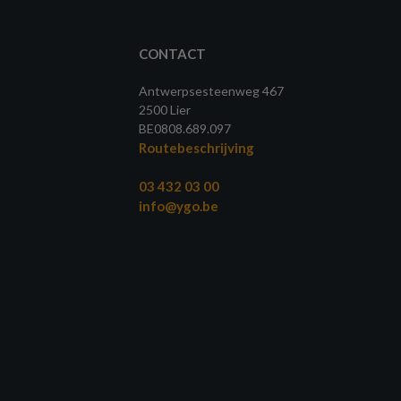
CONTACT
Antwerpsesteenweg 467
2500 Lier
BE0808.689.097
Routebeschrijving
03 432 03 00
info@ygo.be