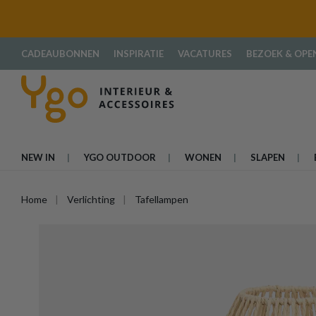
oekopdracht
Ga naar de hoofdnavigatie
CADEAUBONNEN
INSPIRATIE
VACATURES
BEZOEK & OPE
NEW IN
YGO OUTDOOR
WONEN
SLAPEN
Home
Verlichting
Tafellampen