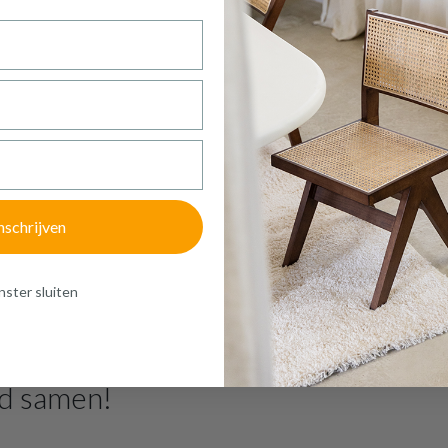
TAFELLAMP MAIKO NATUREL
Productnummer: Y14300030006
€ 17,30
Prijs per stuk, incl. btw en excl. verzendkosten
of verder winkelen
GA NAAR WINKELMANDJE
nschrijven
ster sluiten
d samen!