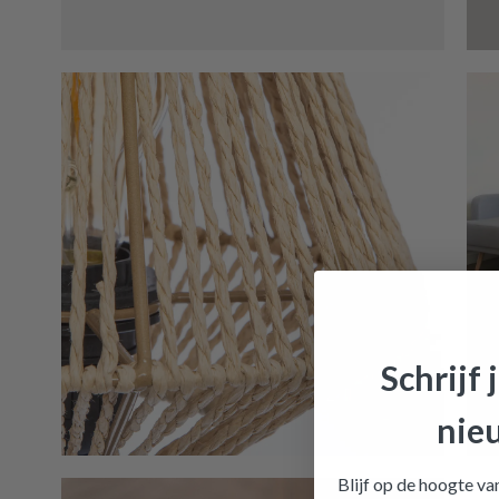
Schrijf 
nie
Tafella
Blijf op de hoogte v