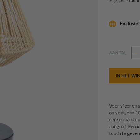
Prijs per stuk,
Exclusief
AANTAL
IN HET W
Voor sfeer en s
op voet, een 1
denken aan tou
aangaat. Een id
touch te geven