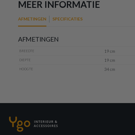
MEER INFORMATIE
AFMETINGEN
SPECIFICATIES
AFMETINGEN
19 cm
BREEDTE
19 cm
DIEPTE
34 cm
HOOGTE