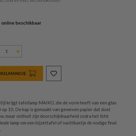
 incl. btw en excl. verzendkosten
 online beschikbaar
INKELMANDJE
tijl krijgt tafellamp MAIKO, die de vorm heeft van een glas
0 op 10. De kap is gemaakt van geweven papier dat doet
w, maar onthult zijn doorschijnbaarheid zodra het licht
eale lamp om een bijzettafel of nachtkastje de nodige final
.