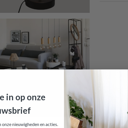
DIEPTE
HOOGTE
Meer afmeting
je in op onze
uwsbrief
mp MAIKO Naturel
is toegevoegd aan je winkelmandje
an onze nieuwigheden en
acties.