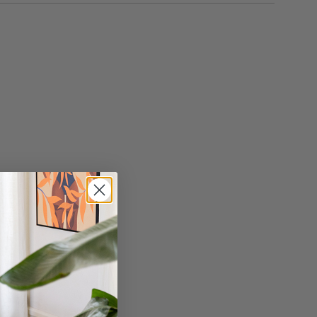
19 cm
34 cm
en