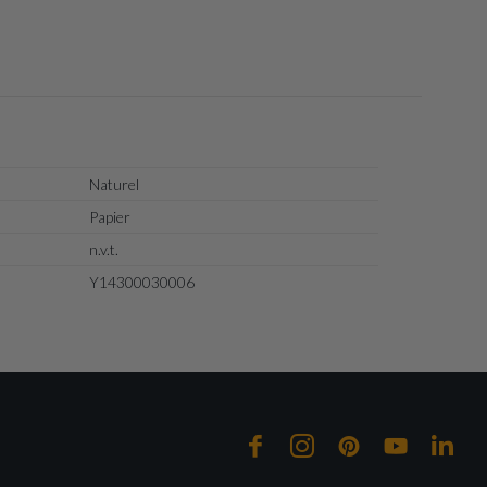
Naturel
Papier
n.v.t.
Y14300030006