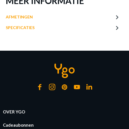
MEER INFORMATIE
AFMETINGEN
SPECIFICATIES
TAFELLAMP AARON HOUT/KAP WIT
Productnummer: Y14300026306
€ 17,40
Prijs per stuk, incl. btw en excl. verzendkosten
of verder winkelen
GA NAAR WINKELMANDJE
OVER YGO
Cadeaubonnen