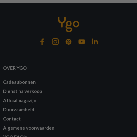
Op voorraad
Op voorraad
Op 
OVER YGO
Cadeaubonnen
Dienst na verkoop
Afhaalmagazijn
Duurzaamheid
Contact
Algemene voorwaarden
YGO FAQ's