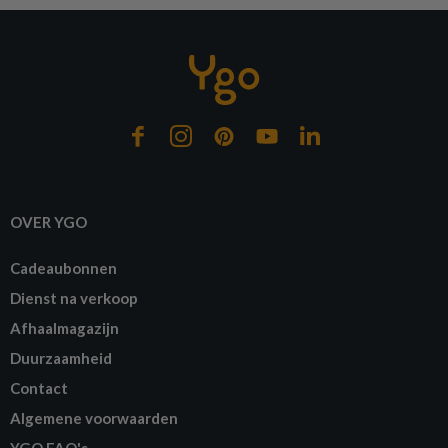
Op voorraad
Op voorraad
Op 
OVER YGO
Cadeaubonnen
Dienst na verkoop
Afhaalmagazijn
Duurzaamheid
Contact
Algemene voorwaarden
YGO FAQ's