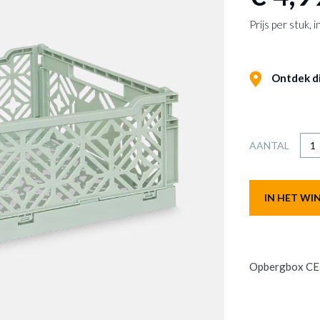
Prijs per stuk,
Ontdek dit
AANTAL
IN HET W
Opbergbox CE