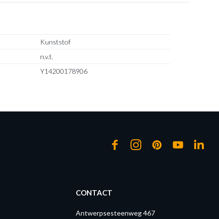
Kunststof
n.v.t.
Y14200178906
CONTACT
Antwerpsesteenweg 467