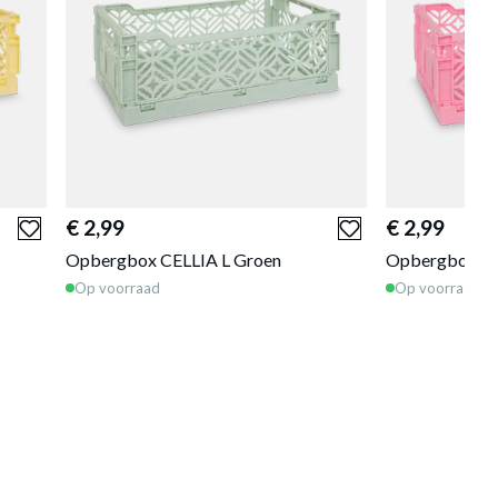
€ 2,99
€ 2,99
Opbergbox CELLIA L Groen
Opbergbox CE
Op voorraad
Op voorraad