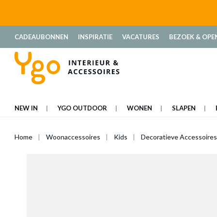
oekopdracht
Ga naar de hoofdnavigatie
CADEAUBONNEN
INSPIRATIE
VACATURES
BEZOEK & OPE
NEW IN
YGO OUTDOOR
WONEN
SLAPEN
Home
Woonaccessoires
Kids
Decoratieve Accessoires