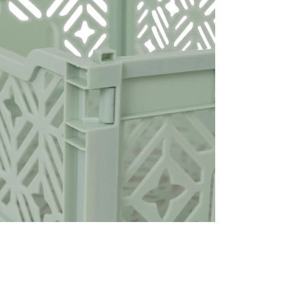
ox CELLIA XL Groen
is toegevoegd aan je winkelmandje
OPBERGBOX CELLIA XL GROEN
Productnummer: Y14200178906
€ 4,99
Prijs per stuk, incl. btw en excl. verzendkosten
of verder winkelen
GA NAAR WINKELMANDJE