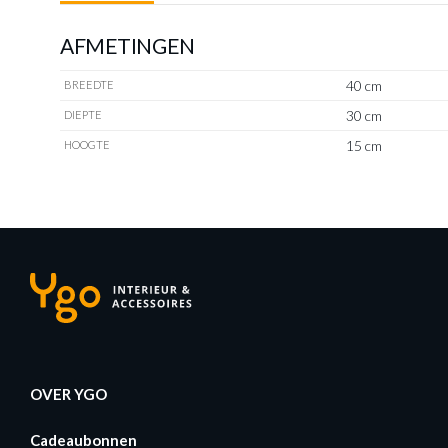
AFMETINGEN
40 cm
BREEDTE
30 cm
DIEPTE
15 cm
HOOGTE
OVER YGO
Cadeaubonnen