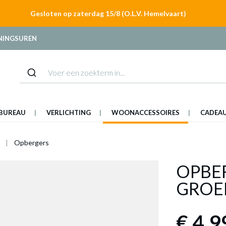
Gesloten op zaterdag 15/8 (O.L.V. Hemelvaart)
NINGSUREN
BUREAU
VERLICHTING
WOONACCESSOIRES
CADEA
Opbergers
OPBE
GROE
€ 4,9