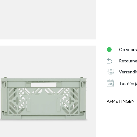
Op voorr
Retourne
Verzendi
Tot één j
AFMETINGEN
BREEDTE
DIEPTE