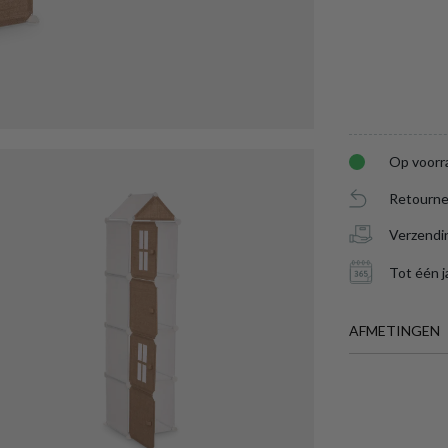
Op voorr
Retourne
Verzendi
Tot één j
AFMETINGEN
BREEDTE
DIEPTE