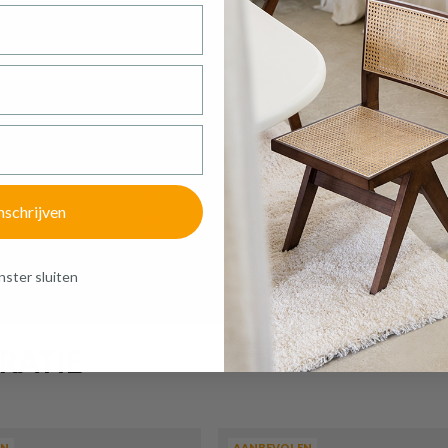
OPBERGREK CASTLE 4DEL. MET/PO
WIT/BEIGE
Productnummer: Y14200051206
€ 31,20
Prijs per stuk, incl. btw en excl. verzendkosten
of verder winkelen
GA NAAR WINKELMANDJE
nschrijven
ster sluiten
RATIE
EN
AANBEVOLEN