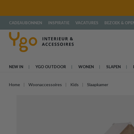
oekopdracht
Ga naar de hoofdnavigatie
CADEAUBONNEN
INSPIRATIE
VACATURES
BEZOEK & OPE
NEW IN
YGO OUTDOOR
WONEN
SLAPEN
Home
Woonaccessoires
Kids
Slaapkamer