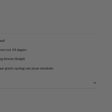
aad
ren tot 14 dagen
ng binnen België
aar gratis opslag van jouw meubels
34 cm
32 cm