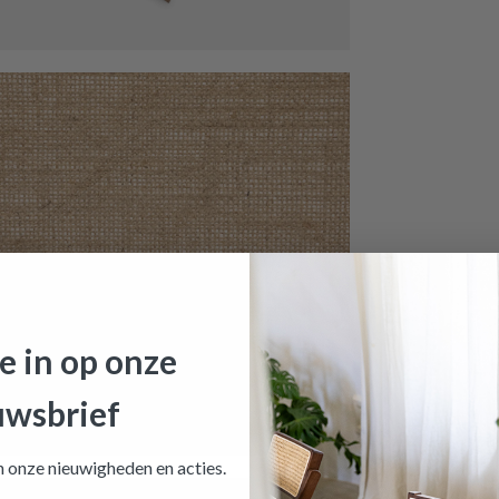
HOOGTE
Meer afmeting
je in op onze
ek CASTLE 4Del. Met/Poly Wit/Beige
is toegevoegd aan je
uwsbrief
e
an onze nieuwigheden en
acties.