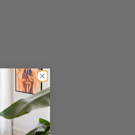
140 cm
en