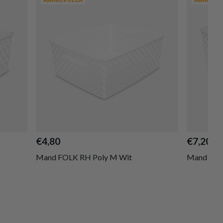
€4,80
€7,20
Mand FOLK RH Poly M Wit
Mand FOLK