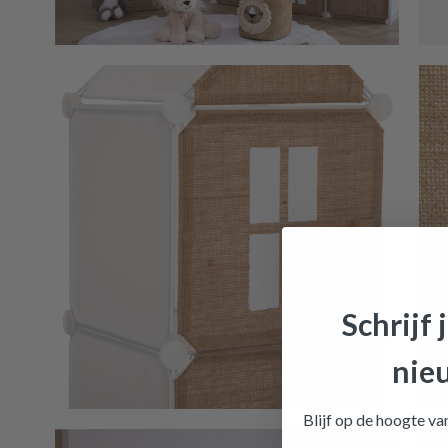
Schrijf 
Opbergr
nie
winkelmandj
Blijf op de hoogte v