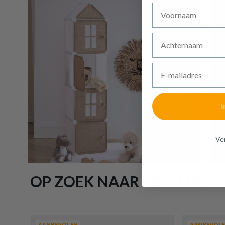
Voornaam
Achternaam
E-mailadres
I
Ven
OP ZOEK NAAR MEER INSPI
AANBEVOLEN
AANBEVOL