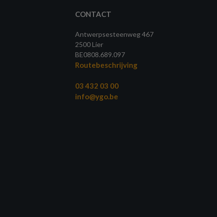
CONTACT
Antwerpsesteenweg 467
2500 Lier
BE0808.689.097
Routebeschrijving
03 432 03 00
info@ygo.be