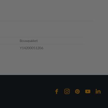
Bouwpakket
Y14200051206