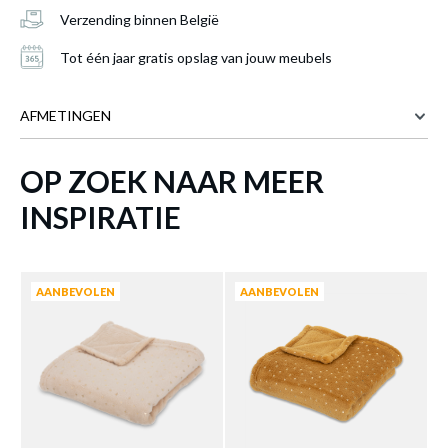
Verzending binnen België
Tot één jaar gratis opslag van jouw meubels
AFMETINGEN
OP ZOEK NAAR MEER
75 cm
BREEDTE
Kinderplaid FLANN Rood
is toegevoegd
100 cm
DIEPTE
INSPIRATIE
aan je winkelmandje
Meer afmetingen
AANBEVOLEN
AANBEVOLEN
KINDERPLAID FLANN ROOD