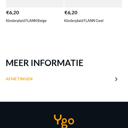
Productnummer: Y14200042406
€6,20
€6,20
€1
€ 6,20
Kinderplaid FLANN Beige
Kinderplaid FLANN Geel
Kin
Prijs per stuk, incl. btw en excl. verzendkosten
of verder winkelen
GA NAAR WINKELMANDJE
MEER INFORMATIE
AFMETINGEN