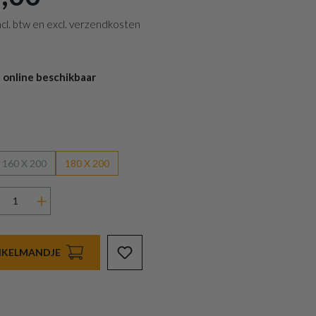
 incl. btw en excl. verzendkosten
 online beschikbaar
160 X 200
180 X 200
INKELMANDJE