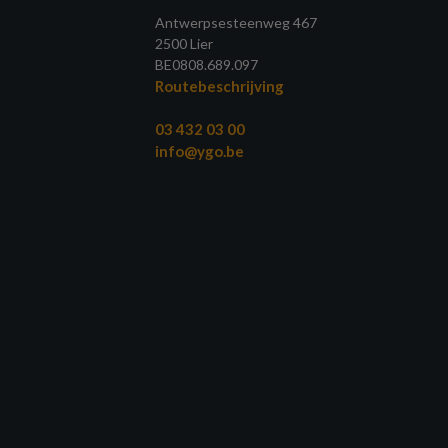
Antwerpsesteenweg 467
2500 Lier
BE0808.689.097
Routebeschrijving
03 432 03 00
info@ygo.be