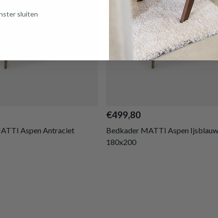
ster sluiten
€499,80
ATTI Aspen Antraciet
Bedkader MATTI Aspen Ijsblau
180x200