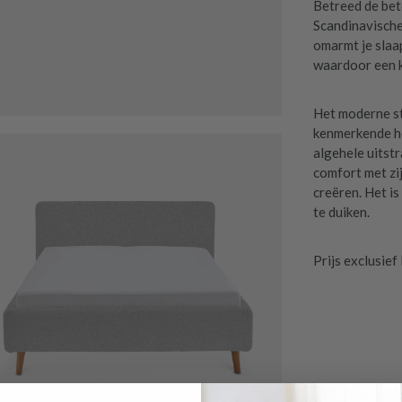
Betreed de be
Scandinavische
omarmt je slaa
waardoor een k
Het moderne s
kenmerkende ho
algehele uitst
comfort met zi
creëren. Het is
te duiken.
Prijs exclusie