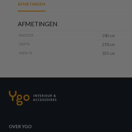
AFMETINGEN
AFMETINGEN
180 cm
BREEDTE
218 cm
DIEPTE
105 cm
HOOGTE
OVER YGO