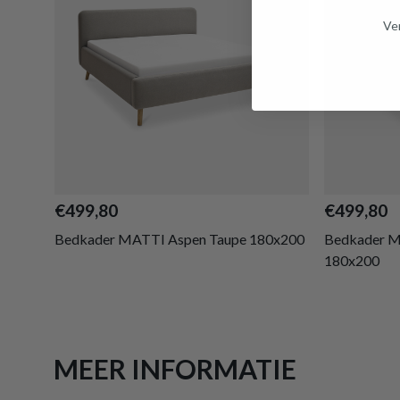
Ven
€499,80
€499,80
Bedkader MATTI Aspen Taupe 180x200
Bedkader M
180x200
MEER INFORMATIE