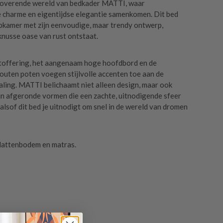
toverende wereld van bedkader MATTI, waar
 charme en eigentijdse elegantie samenkomen. Dit bed
pkamer met zijn eenvoudige, maar trendy ontwerp,
nusse oase van rust ontstaat.
toffering, het aangenaam hoge hoofdbord en de
uten poten voegen stijlvolle accenten toe aan de
raling. MATTI belichaamt niet alleen design, maar ook
jn afgeronde vormen die een zachte, uitnodigende sfeer
 alsof dit bed je uitnodigt om snel in de wereld van dromen
f lattenbodem en matras.