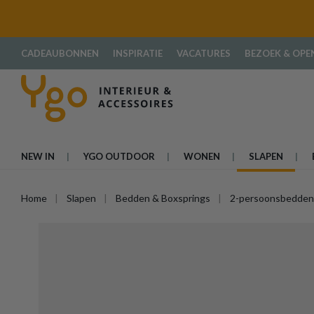
oekopdracht
Ga naar de hoofdnavigatie
CADEAUBONNEN
INSPIRATIE
VACATURES
BEZOEK & OPE
NEW IN
YGO OUTDOOR
WONEN
SLAPEN
Home
Slapen
Bedden & Boxsprings
2-persoonsbedden