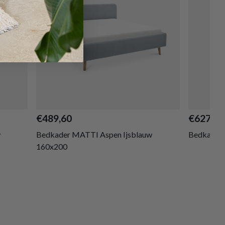
€489,60
€627,30
w
Bedkader MATTI Aspen Ijsblauw
Bedkader 
160x200