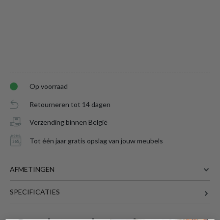
Op voorraad
Retourneren tot 14 dagen
Verzending binnen België
Tot één jaar gratis opslag van jouw meubels
AFMETINGEN
Woood Bergkast GRAVURE Naturel Eiken
SPECIFICATIES
B60
is toegevoegd aan je winkelmandje
60 cm
BREEDTE
42 cm
DIEPTE