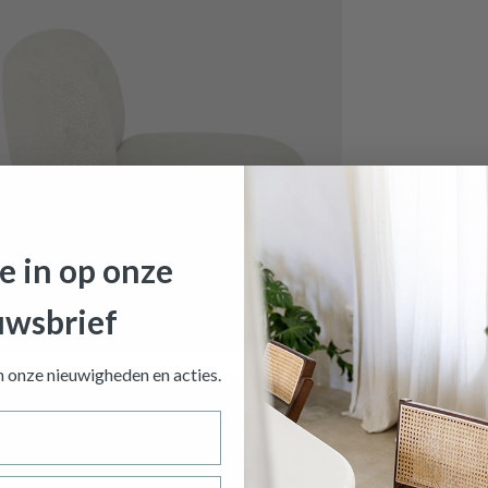
je in op onze
uwsbrief
teuil VICTOIRE Venro Beige B87
is toegevoegd aan je winke
an onze nieuwigheden en
acties.
DRAAIFAUTEUIL VICTOIRE VENRO B
Productnummer: Y14100257847