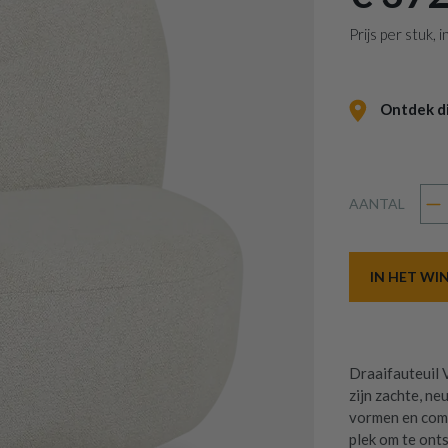
Prijs per stuk,
Ontdek dit
AANTAL
IN HET W
Draaifauteuil 
zijn zachte, ne
vormen en comf
plek om te ont