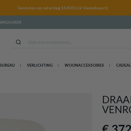
Gesloten op zaterdag 15/8 (O.L.V. Hemelvaart)
NINGSUREN
BUREAU
VERLICHTING
WOONACCESSOIRES
CADEA
DRAAI
VENRO
€ 372