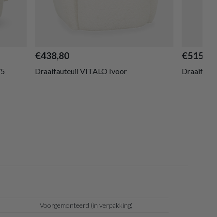
€438,80
€515,20
75
Draaifauteuil VITALO Ivoor
Draaifaut
Voorgemonteerd (in verpakking)