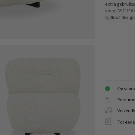
extra gebruiks
voegt VICTOIRE
tijdloos design
Op voorr
Retourne
Verzendi
Tot één j