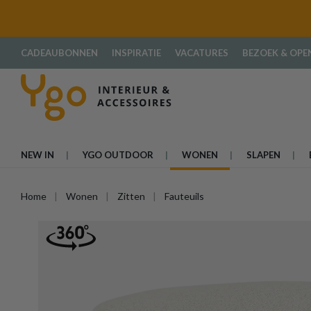
oekopdracht
Ga naar de hoofdnavigatie
CADEAUBONNEN
INSPIRATIE
VACATURES
BEZOEK & OPE
NEW IN
YGO OUTDOOR
WONEN
SLAPEN
Home
Wonen
Zitten
Fauteuils