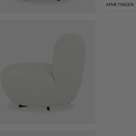
AFMETINGEN
BREEDTE
DIEPTE
HOOGTE
Meer afmeting