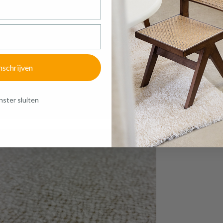
€ 372,30
Prijs per stuk, incl. btw en excl. verzendkosten
of verder winkelen
GA NAAR WINKELMANDJE
nschrijven
ster sluiten