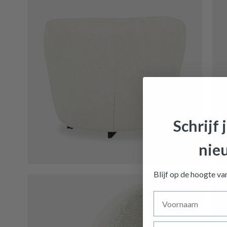
Schrijf 
nie
Draaifau
Blijf op de hoogte v
Voornaam
Achternaam