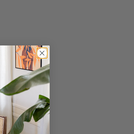
lmandje
EIGE B87