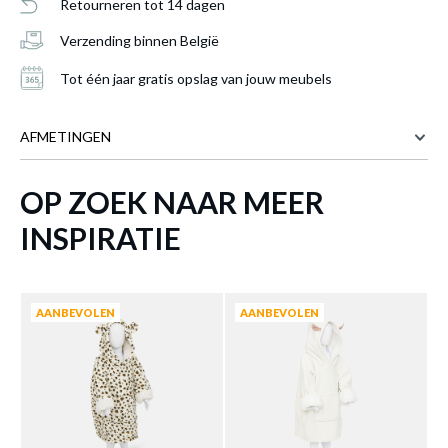
Retourneren tot 14 dagen
Verzending binnen België
Tot één jaar gratis opslag van jouw meubels
AFMETINGEN
OP ZOEK NAAR MEER
51 cm
BREEDTE
Hoodie STARS Sterren Grijs
is toegevoegd
2 cm
DIEPTE
INSPIRATIE
aan je winkelmandje
82 cm
HOOGTE
Meer afmetingen
AANBEVOLEN
AANBEVOLEN
Schrijf je in op onze
nieuwsbrief
Blijf op de hoogte van onze nieuwigheden en
acties.
Voornaam
Achternaam