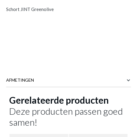
Schort JINT Greenolive
AFMETINGEN
Gerelateerde producten
68 cm
BREEDTE
85 cm
DIEPTE
Deze producten passen goed
Meer afmetingen
samen!