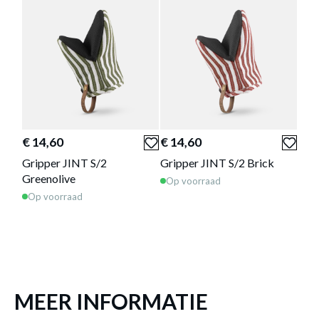
Schort JINT Greenolive
is toegevoegd aan
je winkelmandje
€ 14,60
€ 14,60
€ 1
Gripper JINT S/2
Gripper JINT S/2 Brick
Ove
Greenolive
Gre
Op voorraad
Op voorraad
Op 
SCHORT JINT GREENOLIVE
Productnummer: Y13450014523
€ 17,30
MEER INFORMATIE
Prijs per stuk, incl. btw en excl. verzendkosten