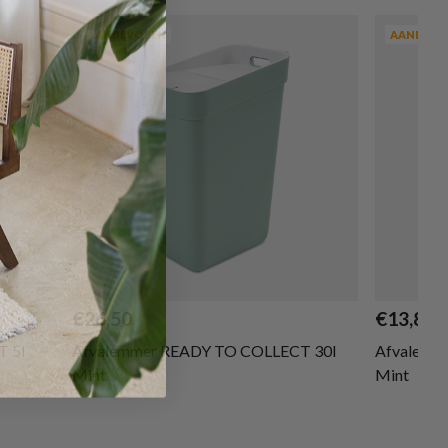
AANBEVOLEN
AANBEVO
€26,50
€13,80
 5l
Afvalemmer READY TO COLLECT 30l
Afvalemm
Mint
Mint