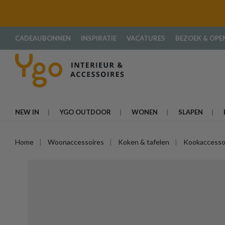
oekopdracht
Ga naar de hoofdnavigatie
CADEAUBONNEN
INSPIRATIE
VACATURES
BEZOEK & OPE
NEW IN
YGO OUTDOOR
WONEN
SLAPEN
Home
Woonaccessoires
Koken & tafelen
Kookaccesso