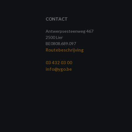
CONTACT
Antwerpsesteenweg 467
2500 Lier
BE0808.689.097
Routebeschrijving
03 432 03 00
info@ygo.be