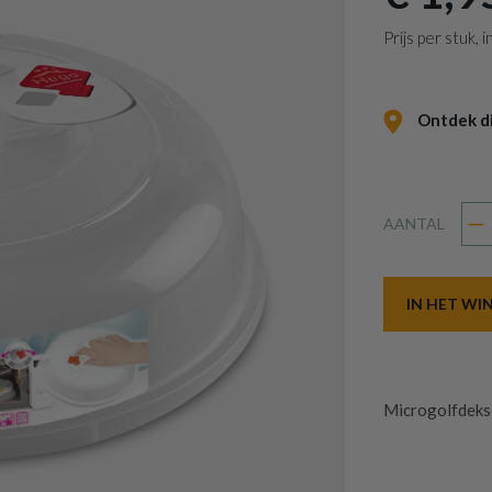
Prijs per stuk,
Ontdek dit
AANTAL
IN HET W
Microgolfdeks