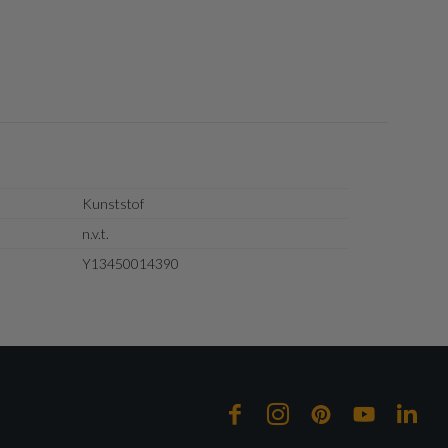
Kunststof
n.v.t.
Y13450014390