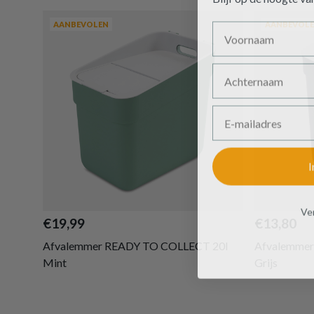
Voornaam
AANBEVOLEN
AANBEVOL
Achternaam
E-mailadres
I
Ven
€19,99
€13,80
Afvalemmer READY TO COLLECT 20l
Afvalemme
Mint
Grijs