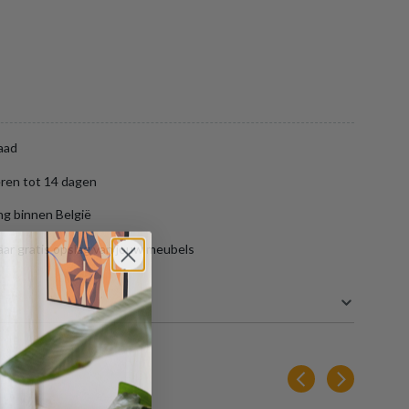
aad
ren tot 14 dagen
ng binnen België
aar gratis opslag van jouw meubels
8 cm
en