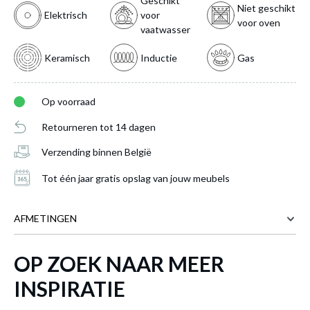
Geschikt
Niet geschikt
Elektrisch
voor
voor oven
vaatwasser
Keramisch
Inductie
Gas
Op voorraad
Retourneren tot 14 dagen
Verzending binnen België
Tot één jaar gratis opslag van jouw meubels
Braadpan FULL BLACK Ø24 Alu Zwart
is
AFMETINGEN
toegevoegd aan je winkelmandje
OP ZOEK NAAR MEER
Meer afmetingen
INSPIRATIE