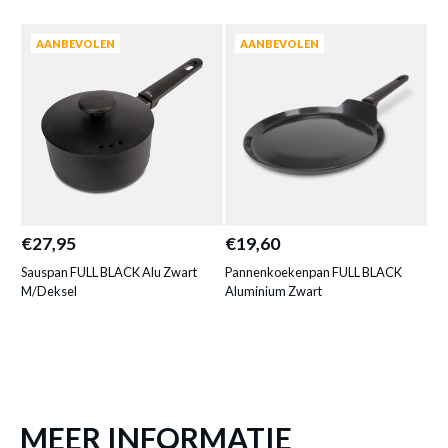
AANBEVOLEN
AANBEVOLEN
BRAADPAN FULL BLACK Ø24 ALU
ZWART
Productnummer: Y13450011290
€ 20,50
Prijs per stuk, incl. btw en excl. verzendkosten
€27,95
€19,60
€3
Sauspan FULL BLACK Alu Zwart
Pannenkoekenpan FULL BLACK
Br
M/Deksel
Aluminium Zwart
of verder winkelen
GA NAAR WINKELMANDJE
MEER INFORMATIE