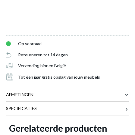
Op voorraad
Retourneren tot 14 dagen
Verzending binnen België
Tot één jaar gratis opslag van jouw meubels
AFMETINGEN
SPECIFICATIES
Bureaustoel WELLPOINT Zwart
is
Meer afmetingen
toegevoegd aan je winkelmandje
Gerelateerde producten