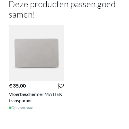
Deze producten passen goed
samen!
BUREAUSTOEL WELLPOINT ZWART
Productnummer: Y13250001302
€ 158,00
Prijs per stuk, incl. btw en excl. verzendkosten
€ 35,00
Vloerbeschermer MATIEK
of verder winkelen
GA NAAR WINKELMANDJE
transparant
Op voorraad