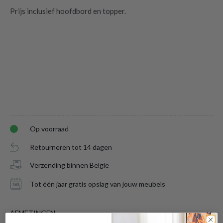
Prijs inclusief hoofdbord en topper.
Op voorraad
Retourneren tot 14 dagen
Verzending binnen België
Boxspring MAKKUM Rib Taupe 120x200
is
Tot één jaar gratis opslag van jouw meubels
toegevoegd aan je winkelmandje
AFMETINGEN