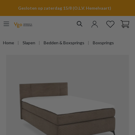
hoofdinhoud
Gesloten op zaterdag 15/8 (O.L.V. Hemelvaart)
Home
Slapen
Bedden & Boxsprings
Boxsprings