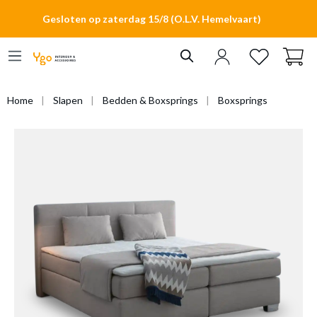
hoofdinhoud
Gesloten op zaterdag 15/8 (O.L.V. Hemelvaart)
Home
Slapen
Bedden & Boxsprings
Boxsprings