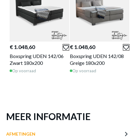
of verder winkelen
GA NAAR WINKELMANDJE
Deze producten passen goed
€ 1.048,60
€ 1.048,60
€ 9
samen!
Boxspring UDEN 142/06
Boxspring UDEN 142/08
Box
Zwart 180x200
Greige 180x200
Zwa
Op voorraad
Op voorraad
Op 
MEER INFORMATIE
€ 100,00
€ 155,70
AFMETINGEN
AIHS Just Enjoy Textile 5
Nachttafel ASTEN Stof