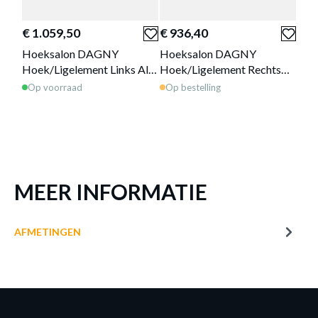
of verder winkelen
GA NAAR WINKELMANDJE
€ 1.059,50
€ 936,40
€ 1
Hoeksalon DAGNY
Hoeksalon DAGNY
Poe
Hoek/Ligelement Links Alta
Hoek/Ligelement Rechts
Op 
Sand B313
Alta Sand B293
Op voorraad
Op bestelling
MEER INFORMATIE
AFMETINGEN