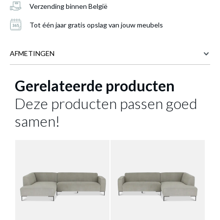
winkelmandje
Verzending binnen België
Tot één jaar gratis opslag van jouw meubels
AFMETINGEN
Gerelateerde producten
293 cm
BREEDTE
162 cm
DIEPTE
Deze producten passen goed
HOEKSALON DAGNY
81 cm
HOOGTE
samen!
HOEK/LIGELEMENT LINKS ALTA SAND
Meer afmetingen
B293
Productnummer: Y13100011677
€ 936,40
Prijs per stuk, incl. btw en excl. verzendkosten