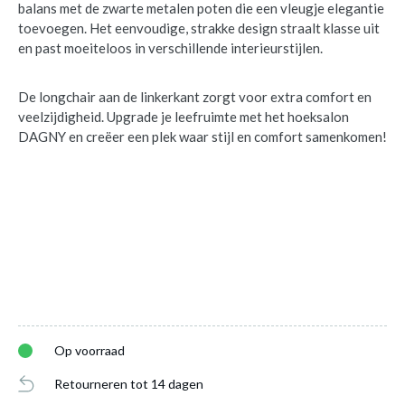
balans met de zwarte metalen poten die een vleugje elegantie
toevoegen. Het eenvoudige, strakke design straalt klasse uit
en past moeiteloos in verschillende interieurstijlen.
De longchair aan de linkerkant zorgt voor extra comfort en
veelzijdigheid. Upgrade je leefruimte met het hoeksalon
DAGNY en creëer een plek waar stijl en comfort samenkomen!
Op voorraad
Hoeksalon DAGNY Hoek/Ligelement Links
Retourneren tot 14 dagen
Alta Sand B293
is toegevoegd aan je