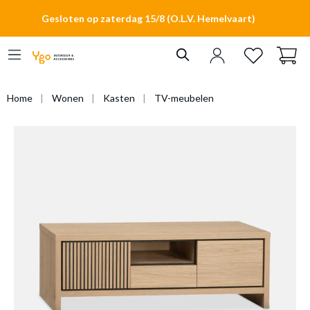
hoofdinhoud
Gesloten op zaterdag 15/8 (O.L.V. Hemelvaart)
Home
Wonen
Kasten
TV-meubelen