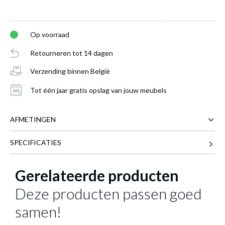
Op voorraad
Retourneren tot 14 dagen
Verzending binnen België
Tot één jaar gratis opslag van jouw meubels
AFMETINGEN
SPECIFICATIES
156 cm
BREEDTE
45 cm
DIEPTE
Gerelateerde producten
Tv-Meubel LEVONA B156
is toegevoegd
50 cm
HOOGTE
aan je winkelmandje
Deze producten passen goed
48 kg
GEWICHT
samen!
Meer afmetingen