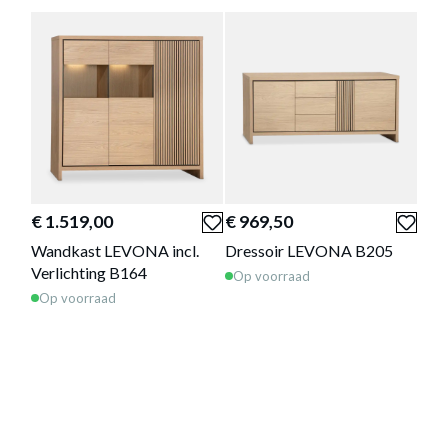
TV-MEUBEL LEVONA B156
Productnummer: Y12150097355
€ 651,00
€ 1.519,00
€ 969,50
€ 9
Prijs per stuk, incl. btw en excl. verzendkosten
Wandkast LEVONA incl.
Dressoir LEVONA B205
Dre
Verlichting B164
Wor
Op voorraad
we
Op voorraad
of verder winkelen
GA NAAR WINKELMANDJE