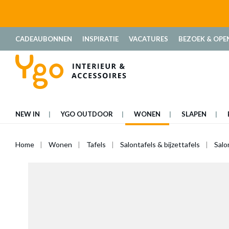
oekopdracht
Ga naar de hoofdnavigatie
CADEAUBONNEN
INSPIRATIE
VACATURES
BEZOEK & OPE
NEW IN
YGO OUTDOOR
WONEN
SLAPEN
Home
Wonen
Tafels
Salontafels & bijzettafels
Salo