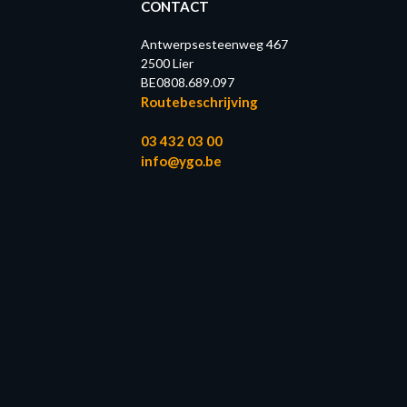
CONTACT
Antwerpsesteenweg 467
2500 Lier
BE0808.689.097
Routebeschrijving
03 432 03 00
info@ygo.be