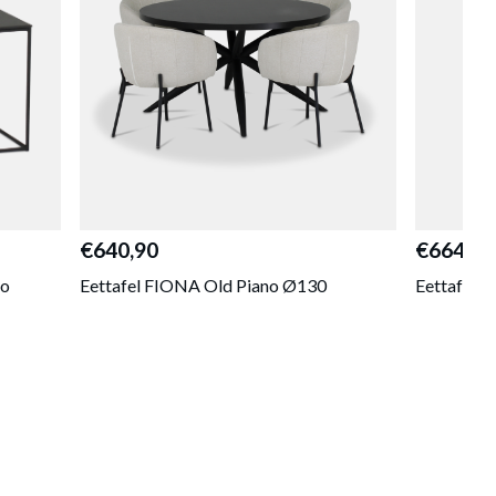
€640,90
€664,70
no
Eettafel FIONA Old Piano Ø130
Eettafel 