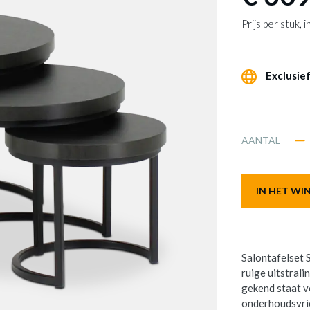
Prijs per stuk,
Exclusief
AANTAL
IN HET W
Salontafelset 
ruige uitstrali
gekend staat vo
onderhoudsvrie