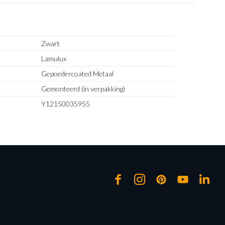
Zwart
Lamulux
Gepoedercoated Metaal
Gemonteerd (in verpakking)
Y12150035955