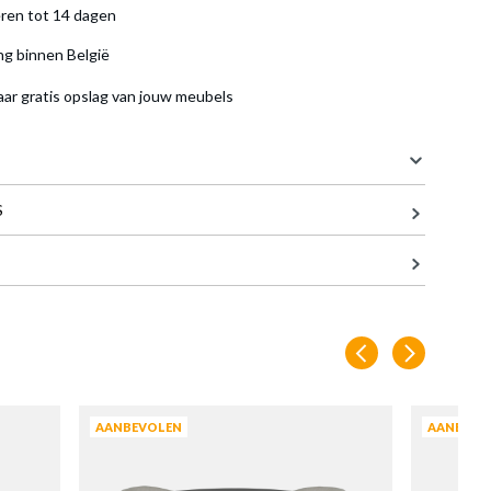
ren tot 14 dagen
ng binnen België
aar gratis opslag van jouw meubels
je
S
75 cm
PIANO
75 cm
75 cm
50.5 cm
en
AANBEVOLEN
AANBEVO