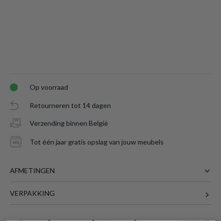
Op voorraad
Retourneren tot 14 dagen
Verzending binnen België
Tot één jaar gratis opslag van jouw meubels
AFMETINGEN
TV-Kast NYOKO B106 Natur
is toegevoegd
VERPAKKING
105.7 cm
BREEDTE
aan je winkelmandje
45 cm
DIEPTE