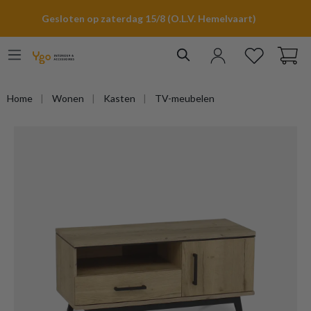
hoofdinhoud
Gesloten op zaterdag 15/8 (O.L.V. Hemelvaart)
Home
Wonen
Kasten
TV-meubelen