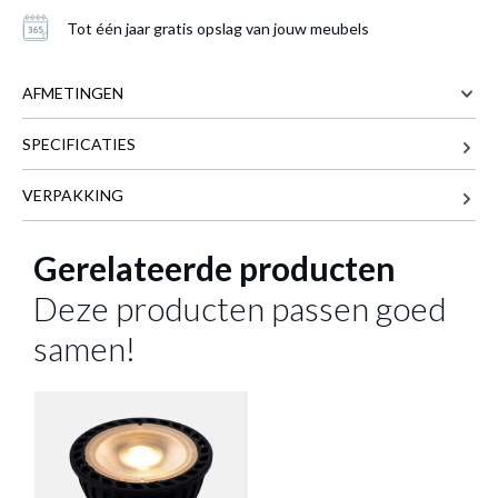
Tot één jaar gratis opslag van jouw meubels
Spot PARIS Zwart
is toegevoegd aan je
AFMETINGEN
winkelmandje
SPECIFICATIES
25 cm
BREEDTE
8 cm
DIEPTE
VERPAKKING
13.5 cm
HOOGTE
Gerelateerde producten
Meer afmetingen
Deze producten passen goed
samen!
SPOT PARIS ZWART
Productnummer: Y11300065348
€ 15,50
Prijs per stuk, incl. btw en excl. verzendkosten