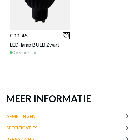
of verder winkelen
GA NAAR WINKELMANDJE
€ 11,45
Deze producten passen goed
LED-lamp BULB Zwart
samen!
Op voorraad
MEER INFORMATIE
AFMETINGEN
SPECIFICATIES
€ 3,80
VERPAKKING