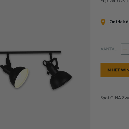
Prijs per stuk,
Ontdek dit
AANTAL
IN HET W
Spot GINA Zw