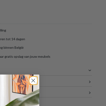
lling
ren tot 14 dagen
ng binnen België
aar gratis opslag van jouw meubels
S
79.5 cm
13 cm
13 cm