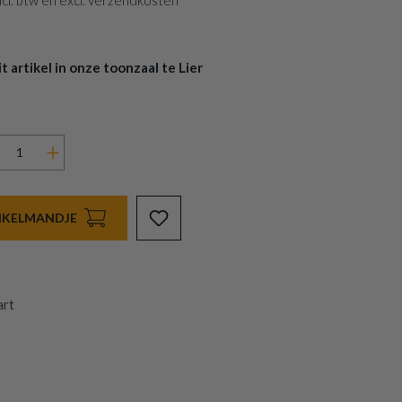
 incl. btw en excl. verzendkosten
 artikel in onze toonzaal te Lier
INKELMANDJE
art