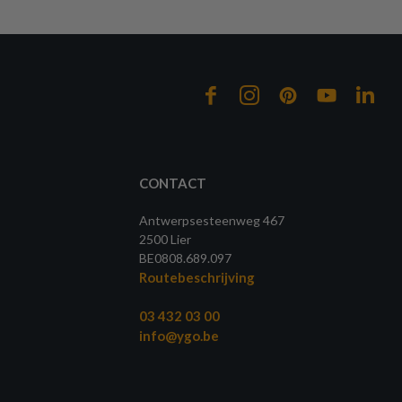
CONTACT
Antwerpsesteenweg 467
2500 Lier
BE0808.689.097
Routebeschrijving
03 432 03 00
info@ygo.be