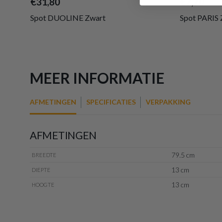
€31,80
€7,70
Glas Wit
Op voorraad
Spot DUOLINE Zwart
Spot PARIS 
MEER INFORMATIE
AFMETINGEN
SPECIFICATIES
VERPAKKING
AFMETINGEN
79.5 cm
BREEDTE
13 cm
DIEPTE
13 cm
HOOGTE