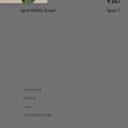
€25,00
€16,60
Spot PARIS Zwart
Spot TOU
Zwart mat
Metaal
n.v.t.
Y11300064348