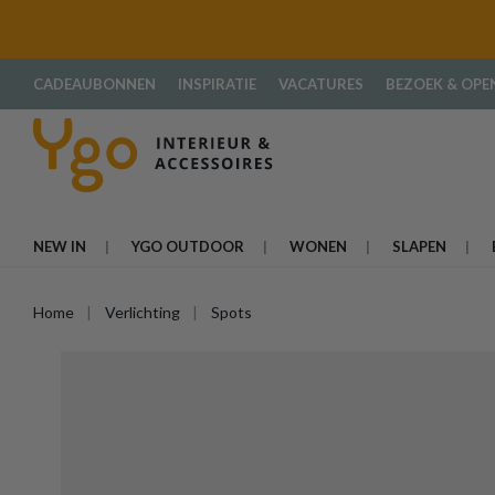
oekopdracht
Ga naar de hoofdnavigatie
CADEAUBONNEN
INSPIRATIE
VACATURES
BEZOEK & OPE
NEW IN
YGO OUTDOOR
WONEN
SLAPEN
Home
Verlichting
Spots