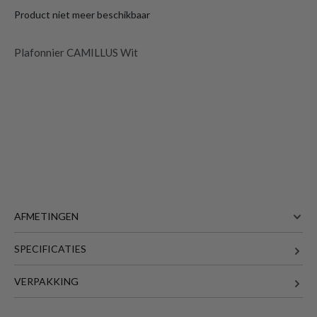
Product niet meer beschikbaar
Plafonnier CAMILLUS Wit
AFMETINGEN
SPECIFICATIES
30 cm
BREEDTE
30 cm
DIEPTE
VERPAKKING
3 cm
HOOGTE