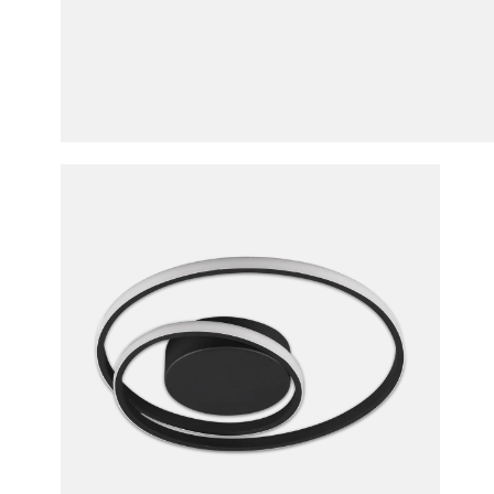
Plafonn
winkelmandj