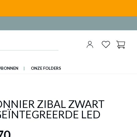
UBONNEN
ONZE FOLDERS
ONNIER ZIBAL ZWART
GEÏNTEGREERDE LED
70