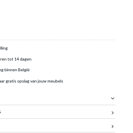
lling
ren tot 14 dagen
ng binnen België
aar gratis opslag van jouw meubels
S
39 cm
39 cm