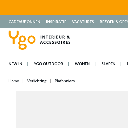
oekopdracht
Ga naar de hoofdnavigatie
CADEAUBONNEN
INSPIRATIE
VACATURES
BEZOEK & OPE
NEW IN
YGO OUTDOOR
WONEN
SLAPEN
Home
Verlichting
Plafonniers