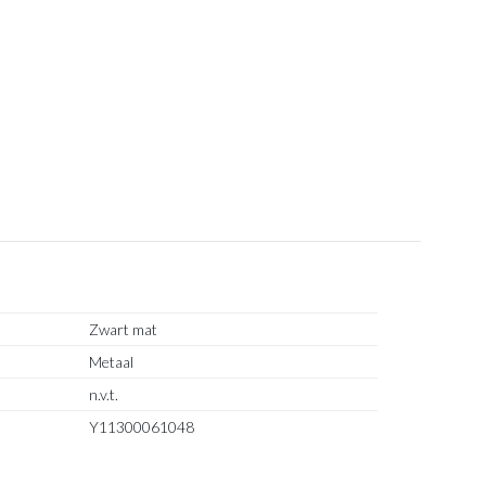
7 cm
en
Zwart mat
Metaal
n.v.t.
Y11300061048