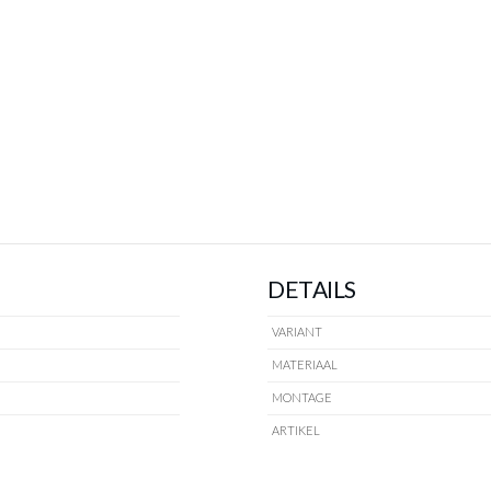
HOOGTE
Prijs per stuk, incl. btw en excl. verzendkosten
Meer afmeting
of verder winkelen
GA NAAR WINKELMANDJE
DETAILS
VARIANT
MATERIAAL
MONTAGE
ARTIKEL