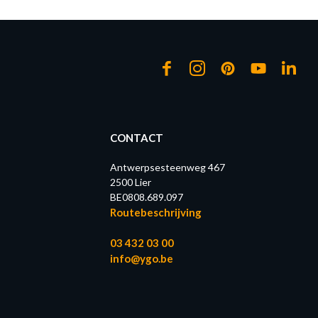
CONTACT
Antwerpsesteenweg 467
2500 Lier
BE0808.689.097
Routebeschrijving
03 432 03 00
info@ygo.be