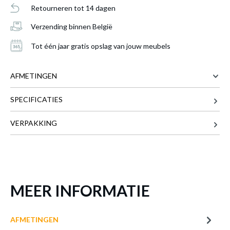
Retourneren tot 14 dagen
Verzending binnen België
Plafonnier TACOMA Zwart met
geïntegreerde LED
is toegevoegd aan je
Tot één jaar gratis opslag van jouw meubels
winkelmandje
AFMETINGEN
SPECIFICATIES
40 cm
BREEDTE
40 cm
DIEPTE
VERPAKKING
7 cm
HOOGTE
Meer afmetingen
PLAFONNIER TACOMA ZWART MET
GEÏNTEGREERDE LED
MEER INFORMATIE
Productnummer: Y11300059148
AFMETINGEN
€ 62,00