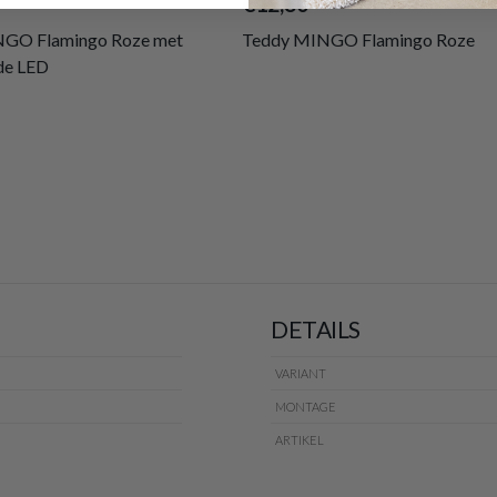
€12,80
INGO Flamingo Roze met
Teddy MINGO Flamingo Roze
de LED
DETAILS
VARIANT
MONTAGE
ARTIKEL