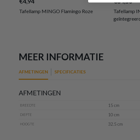
€4,94
€34,50
Tafellamp MINGO Flamingo Roze
Tafellamp 
geïntegreer
MEER INFORMATIE
AFMETINGEN
SPECIFICATIES
AFMETINGEN
15 cm
BREEDTE
10 cm
DIEPTE
32.5 cm
HOOGTE