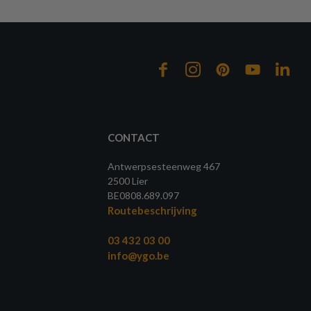
CONTACT
Antwerpsesteenweg 467
2500 Lier
BE0808.689.097
Routebeschrijving
03 432 03 00
info@ygo.be