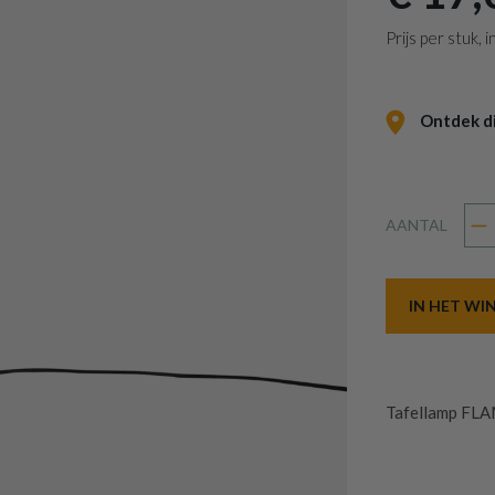
Prijs per stuk,
Ontdek dit
AANTAL
IN HET W
Tafellamp FL