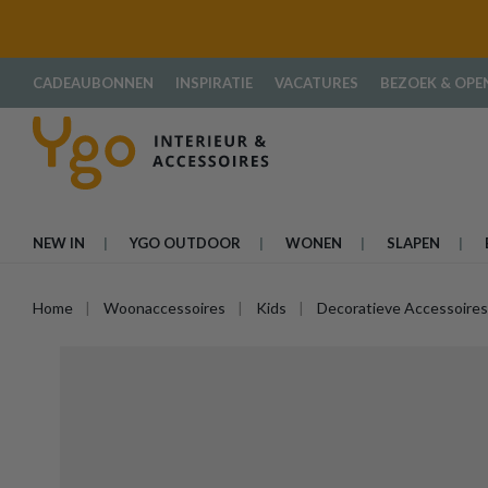
oekopdracht
Ga naar de hoofdnavigatie
CADEAUBONNEN
INSPIRATIE
VACATURES
BEZOEK & OPE
NEW IN
YGO OUTDOOR
WONEN
SLAPEN
Home
Woonaccessoires
Kids
Decoratieve Accessoires