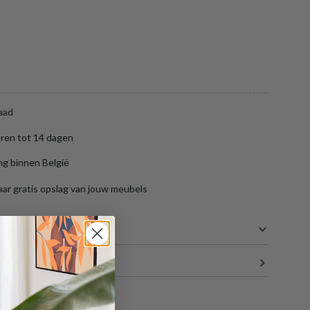
aad
ren tot 14 dagen
ng binnen België
aar gratis opslag van jouw meubels
S
15 cm
10 cm
 je