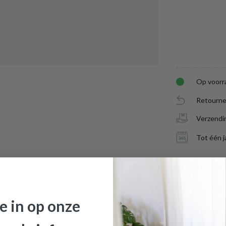
Op voorr
Retourne
Verzendi
Tot één j
AFMETINGEN
SPECIFICATIE
BREEDTE
je in op onze
DIEPTE
mp FLAMINGO Roze met geïntegreerde LED
is toegevoegd aan