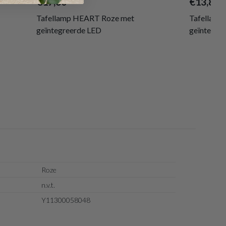
€17,60
€13,80
Tafellamp HEART Roze met
Tafellamp
geïntegreerde LED
geïntegre
Roze
n.v.t.
Y11300058048